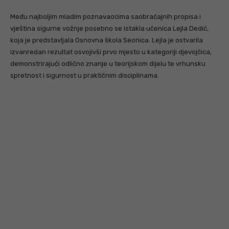
Među najboljim mladim poznavaocima saobraćajnih propisa i
vještina sigurne vožnje posebno se istakla učenica Lejla Dedić,
koja je predstavljala Osnovna škola Seonica. Lejla je ostvarila
izvanredan rezultat osvojivši prvo mjesto u kategoriji djevojčica,
demonstrirajući odlično znanje u teorijskom dijelu te vrhunsku
spretnost i sigurnost u praktičnim disciplinama.