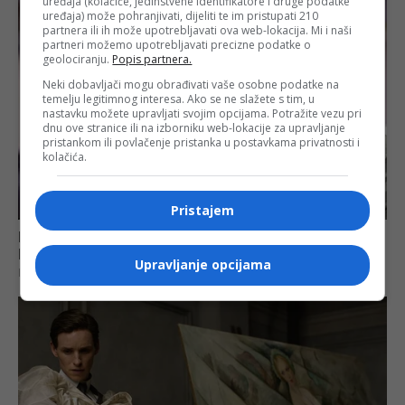
uređaja (kolačiće, jedinstvene identifikatore i druge podatke
uređaja) može pohranjivati, dijeliti te im pristupati 210
partnera ili ih može upotrebljavati ova web-lokacija. Mi i naši
partneri možemo upotrebljavati precizne podatke o
geolociranju.
Popis partnera.
Neki dobavljači mogu obrađivati vaše osobne podatke na
temelju legitimnog interesa. Ako se ne slažete s tim, u
nastavku možete upravljati svojim opcijama. Potražite vezu pri
dnu ove stranice ili na izborniku web-lokacije za upravljanje
pristankom ili povlačenje pristanka u postavkama privatnosti i
kolačića.
Pristajem
Upravljanje opcijama