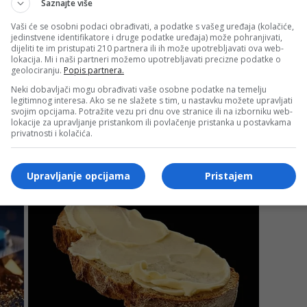
Saznajte više
Vaši će se osobni podaci obrađivati, a podatke s vašeg uređaja (kolačiće,
jedinstvene identifikatore i druge podatke uređaja) može pohranjivati,
dijeliti te im pristupati 210 partnera ili ih može upotrebljavati ova web-
lokacija. Mi i naši partneri možemo upotrebljavati precizne podatke o
geolociranju.
Popis partnera.
Neki dobavljači mogu obrađivati vaše osobne podatke na temelju
legitimnog interesa. Ako se ne slažete s tim, u nastavku možete upravljati
svojim opcijama. Potražite vezu pri dnu ove stranice ili na izborniku web-
lokacije za upravljanje pristankom ili povlačenje pristanka u postavkama
privatnosti i kolačića.
Upravljanje opcijama
Pristajem