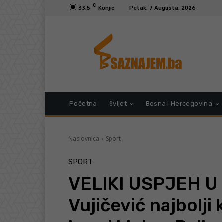
C
33.5
Konjic
Petak, 7 Augusta, 2026
Početna
Svijet
Bosna I Hercegovina
Naslovnica
Sport
SPORT
VELIKI USPJEH U
Vujičević najbolj