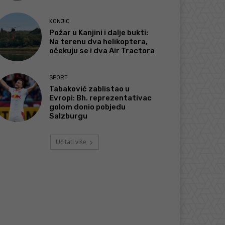
KONJIC
Požar u Kanjini i dalje bukti:
Na terenu dva helikoptera,
očekuju se i dva Air Tractora
SPORT
Tabaković zablistao u
Evropi: Bh. reprezentativac
golom donio pobjedu
Salzburgu
Učitati više