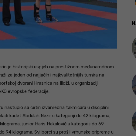
N
vario je historijski uspjeh na prestižnom međunarodnom
aži za jedan od najjačih i najkvalitetnijih turnira na
ortskoj dvorani Hrasnica na Ilidži, u organizaciji
AKO evropske federacije.
u nastupio sa četiri izvanredna takmičara u disciplini
 mlađi kadet Abdulah Nezir u kategoriji do 42 kilograma,
 kilograma, junior Haris Hakalović u kategoriji do 69
 do 94 kilograma. Svi borci su prošli vrhunske pripreme u