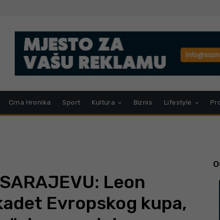
Crna Hronika
Sport
Kultura
Biznis
Lifestyle
Pr
O
 SARAJEVU: Leon
i kadet Evropskog kupa,