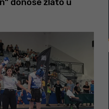
an“ donose zlato u