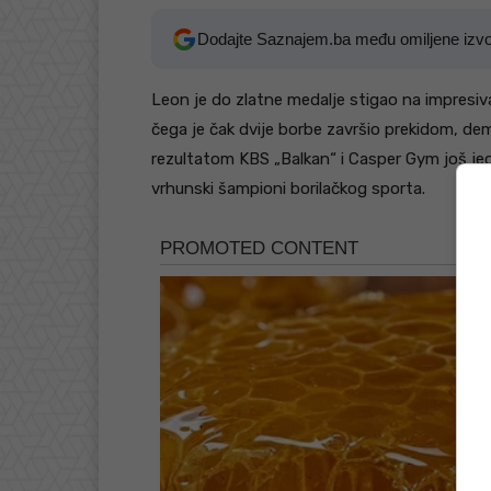
Dodajte Saznajem.ba među omiljene izv
Leon je do zlatne medalje stigao na impresiva
čega je čak dvije borbe završio prekidom, de
rezultatom KBS „Balkan“ i Casper Gym još jed
vrhunski šampioni borilačkog sporta.