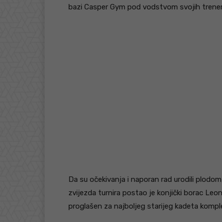
bazi Casper Gym pod vodstvom svojih trener
Da su očekivanja i naporan rad urodili plodom,
zvijezda turnira postao je konjički borac Leon
proglašen za najboljeg starijeg kadeta komp