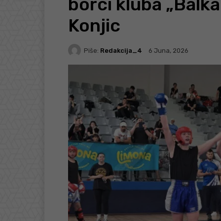
borci kluba „Balk
Konjic
Piše:
Redakcija_4
6 Juna, 2026