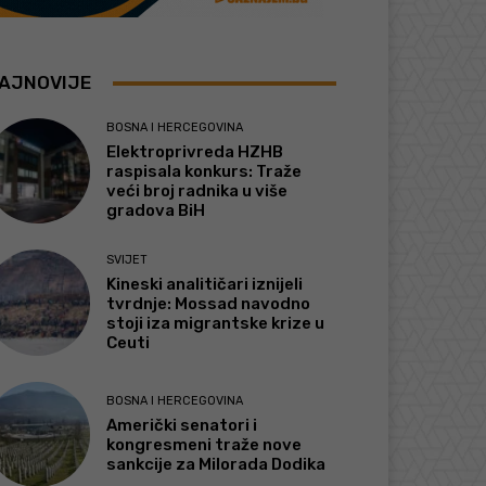
AJNOVIJE
BOSNA I HERCEGOVINA
Elektroprivreda HZHB
raspisala konkurs: Traže
veći broj radnika u više
gradova BiH
SVIJET
Kineski analitičari iznijeli
tvrdnje: Mossad navodno
stoji iza migrantske krize u
Ceuti
BOSNA I HERCEGOVINA
Američki senatori i
kongresmeni traže nove
sankcije za Milorada Dodika