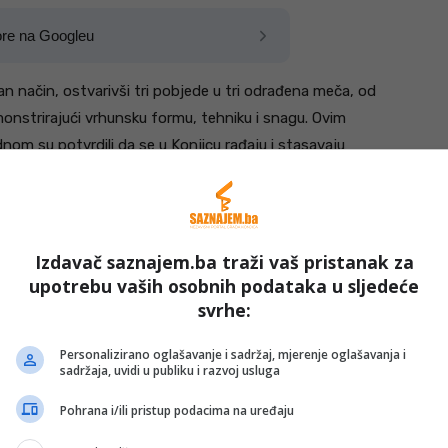
ore na Googleu
n način, ostvarivši tri pobjede u tri odrađena meča, od
monstrirajući vrhunsku formu, tehniku i snagu. Ovim
nom su potvrdili da se u Konjicu rađaju i stasavaju
Izdavač saznajem.ba traži vaš pristanak za
upotrebu vaših osobnih podataka u sljedeće
svrhe:
Personalizirano oglašavanje i sadržaj, mjerenje oglašavanja i
sadržaja, uvidi u publiku i razvoj usluga
Pohrana i/ili pristup podacima na uređaju