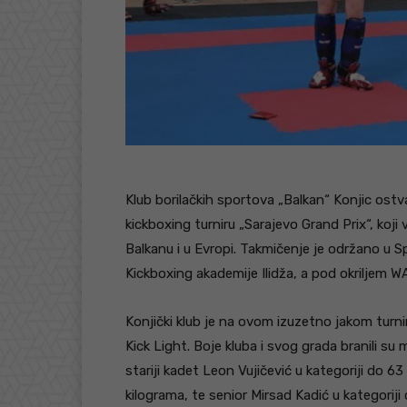
Klub borilačkih sportova „Balkan“ Konjic ost
kickboxing turniru „Sarajevo Grand Prix“, koji v
Balkanu i u Evropi. Takmičenje je održano u Sp
Kickboxing akademije Ilidža, a pod okriljem W
Konjički klub je na ovom izuzetno jakom turnir
Kick Light. Boje kluba i svog grada branili su
stariji kadet Leon Vujičević u kategoriji do 63
kilograma, te senior Mirsad Kadić u kategoriji