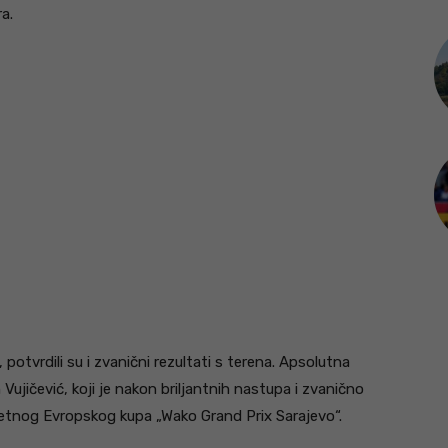
a.
 potvrdili su i zvanični rezultati s terena. Apsolutna
 Vujičević, koji je nakon briljantnih nastupa i zvanično
letnog Evropskog kupa „Wako Grand Prix Sarajevo“.