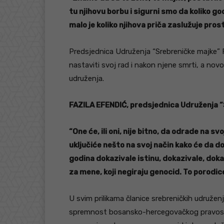
tu njihovu borbu i sigurni smo da koliko 
malo je koliko njihova priča zaslužuje pro
Predsjednica Udruženja “Srebreničke majke” F
nastaviti svoj rad i nakon njene smrti, a novo
udruženja.
FAZILA EFENDIĆ, predsjednica Udruženja 
“One će, ili oni, nije bitno, da odrade na sv
uključiće nešto na svoj način kako će da do
godina dokazivale istinu, dokazivale, dokaz
za mene, koji negiraju genocid. To porodice
U svim prilikama članice srebreničkih udruženj
spremnost bosansko-hercegovačkog pravosuđ