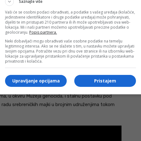
Saznajte više
 to je veća težina.”
Vaši će se osobni podaci obrađivati, a podatke s vašeg uređaja (kolačiće,
jedinstvene identifikatore i druge podatke uređaja) može pohranjivati,
ebrenica, Potočari
dijeliti te im pristupati 210 partnera ili ih može upotrebljavati ova web-
lokacija. Mi i naši partneri možemo upotrebljavati precizne podatke o
geolociranju.
Popis partnera.
o koji način, ali te mlađe generacije jesu uključene. One
Neki dobavljači mogu obrađivati vaše osobne podatke na temelju
 možda i ne vidi ovako da kažemo vizuelno, na
legitimnog interesa. Ako se ne slažete s tim, u nastavku možete upravljati
svojim opcijama. Potražite vezu pri dnu ove stranice ili na izborniku web-
i sigurna sam da ima onih koji će htjeti nastaviti.
lokacije za upravljanje pristankom ili povlačenje pristanka u postavkama
privatnosti i kolačića.
ali one su itekako ostavile dovoljno da ove mlađe
m putem, mogu da čuvaju uspomenu na onu borbu i da
ne odu sa ovog svijeta.”
Upravljanje opcijama
Pristajem
ema, u okviru Muzeja genocida, i stalnu postavku pod
radu srebreničkih majki u brojnim udruženjima tokom