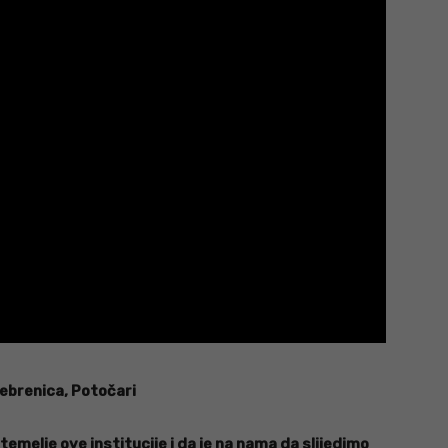
ebrenica, Potočari
temelje ove institucije i da je na nama da slijedimo