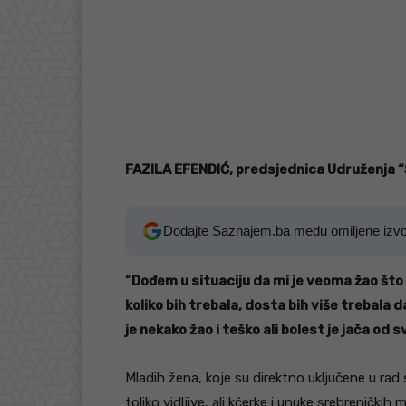
FAZILA EFENDIĆ, predsjednica Udruženja 
Dodajte Saznajem.ba među omiljene izv
“Dođem u situaciju da mi je veoma žao što 
koliko bih trebala, dosta bih više trebala d
je nekako žao i teško ali bolest je jača od s
Mladih žena, koje su direktno uključene u rad 
toliko vidljive, ali kćerke i unuke srebreničk