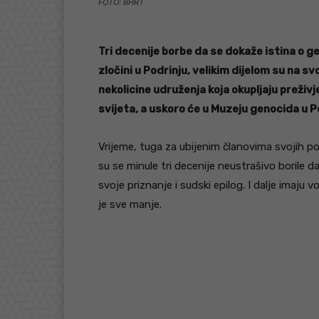
FOTO: BHRT
Tri decenije borbe da se dokaže istina o g
zločini u Podrinju, velikim dijelom su na sv
nekolicine udruženja koja okupljaju preživ
svijeta, a uskoro će u Muzeju genocida u P
Vrijeme, tuga za ubijenim članovima svojih p
su se minule tri decenije neustrašivo borile d
svoje priznanje i sudski epilog. I dalje imaju
je sve manje.