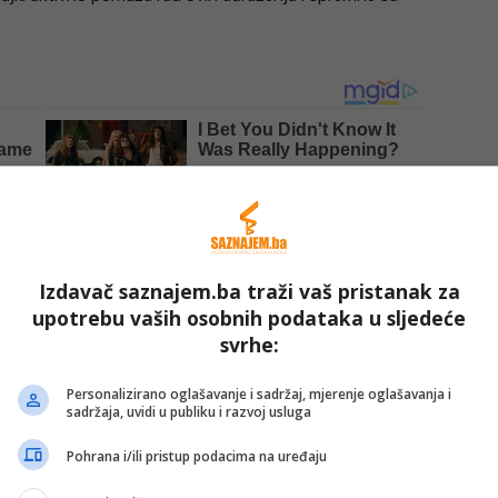
Izdavač saznajem.ba traži vaš pristanak za
upotrebu vaših osobnih podataka u sljedeće
svrhe:
eničke majke”
Personalizirano oglašavanje i sadržaj, mjerenje oglašavanja i
sadržaja, uvidi u publiku i razvoj usluga
mo što to neće biti u tom omjeru kao što su one
Pohrana i/ili pristup podacima na uređaju
 smislu jer us one izgubile svoju djecu, braću,