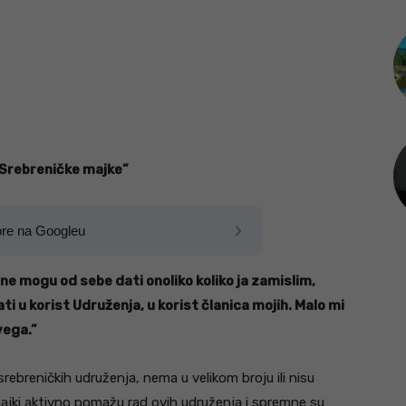
“Srebreničke majke”
ore na Googleu
ne mogu od sebe dati onoliko koliko ja zamislim,
ati u korist Udruženja, u korist članica mojih. Malo mi
vega.”
srebreničkih udruženja, nema u velikom broju ili nisu
ih majki aktivno pomažu rad ovih udruženja i spremne su