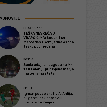
AJNOVIJE
HERCEGOVINA
TEŠKA NESREĆA U
VRAPČIĆIMA: Sudarili se
Mercedes i Golf, jedna osoba
teško povrijeđena
KONJIC
Saobraćajna nezgoda na M-
17 u Koloniji, pričinjena manja
materijalna šteta
SPORT
Igman poveo protiv Al Ahlija,
ali gosti ipak napravili
preokret u Konjicu