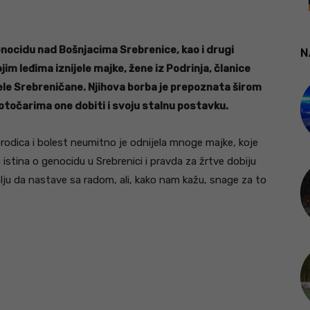
enocidu nad Bošnjacima Srebrenice, kao i drugi
N
ojim leđima iznijele majke, žene iz Podrinja, članice
jele Srebreničane. Njihova borba je prepoznata širom
otočarima one dobiti i svoju stalnu postavku.
orodica i bolest neumitno je odnijela mnoge majke, koje
a istina o genocidu u Srebrenici i pravda za žrtve dobiju
 volju da nastave sa radom, ali, kako nam kažu, snage za to