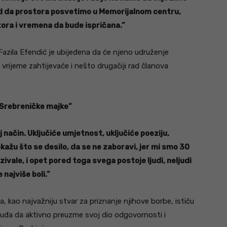
god da prostora posvetimo u Memorijalnom centru,
stora i vremena da bude ispričana.”
azila Efendić je ubijeđena da će njeno udruženje
 vrijeme zahtijevaće i nešto drugačiji rad članova
“Srebreničke majke”
oj način. Uključiće umjetnost, uključiće poeziju,
kažu što se desilo, da se ne zaboravi, jer mi smo 30
ivale, i opet pored toga svega postoje ljudi, neljudi
 najviše boli.”
a, kao najvažniju stvar za priznanje njihove borbe, ističu
a da aktivno preuzme svoj dio odgovornosti i