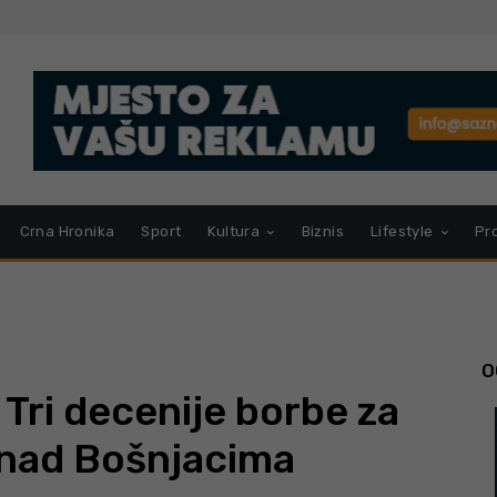
Crna Hronika
Sport
Kultura
Biznis
Lifestyle
Pr
O
Tri decenije borbe za
 nad Bošnjacima