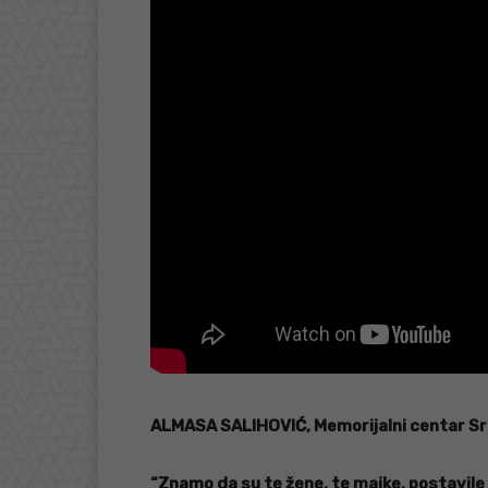
ALMASA SALIHOVIĆ, Memorijalni centar Sr
“Znamo da su te žene, te majke, postavile 