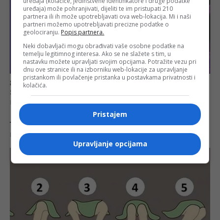
uređaja (kolačiće, jedinstvene identifikatore i druge podatke
uređaja) može pohranjivati, dijeliti te im pristupati 210
partnera ili ih može upotrebljavati ova web-lokacija. Mi i naši
partneri možemo upotrebljavati precizne podatke o
geolociranju.
Popis partnera.
Neki dobavljači mogu obrađivati vaše osobne podatke na
temelju legitimnog interesa. Ako se ne slažete s tim, u
nastavku možete upravljati svojim opcijama. Potražite vezu pri
dnu ove stranice ili na izborniku web-lokacije za upravljanje
pristankom ili povlačenje pristanka u postavkama privatnosti i
kolačića.
Pristajem
Upravljanje opcijama