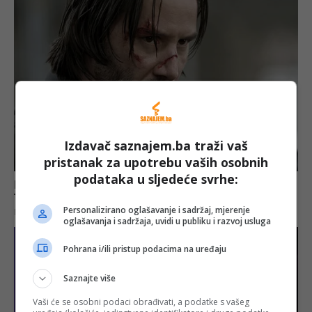
Izdavač saznajem.ba traži vaš
pristanak za upotrebu vaših osobnih
podataka u sljedeće svrhe:
Personalizirano oglašavanje i sadržaj, mjerenje
oglašavanja i sadržaja, uvidi u publiku i razvoj usluga
Pohrana i/ili pristup podacima na uređaju
Saznajte više
Vaši će se osobni podaci obrađivati, a podatke s vašeg