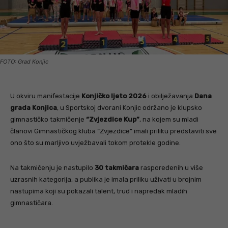
FOTO: Grad Konjic
U okviru manifestacije
Konjičko ljeto 2026
i obilježavanja
Dana
grada Konjica
, u Sportskoj dvorani Konjic održano je klupsko
gimnastičko takmičenje
“Zvjezdice Kup”
, na kojem su mladi
članovi Gimnastičkog kluba “Zvjezdice” imali priliku predstaviti sve
ono što su marljivo uvježbavali tokom protekle godine.
Na takmičenju je nastupilo
30 takmičara
raspoređenih u više
uzrasnih kategorija, a publika je imala priliku uživati u brojnim
nastupima koji su pokazali talent, trud i napredak mladih
gimnastičara.