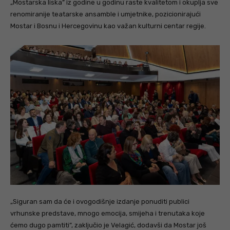
„Mostarska liska” iz godine u godinu raste kvalitetom i okuplja sve
renomiranije teatarske ansamble i umjetnike, pozicionirajući
Mostar i Bosnu i Hercegovinu kao važan kulturni centar regije.
„Siguran sam da će i ovogodišnje izdanje ponuditi publici
vrhunske predstave, mnogo emocija, smijeha i trenutaka koje
ćemo dugo pamtiti”, zaključio je Velagić, dodavši da Mostar još