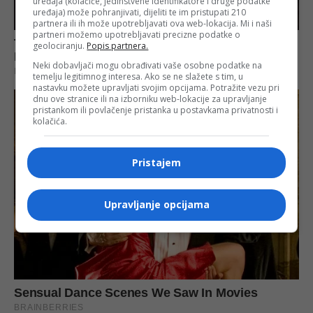
uređaja (kolačiće, jedinstvene identifikatore i druge podatke
uređaja) može pohranjivati, dijeliti te im pristupati 210
partnera ili ih može upotrebljavati ova web-lokacija. Mi i naši
partneri možemo upotrebljavati precizne podatke o
geolociranju.
Popis partnera.
Neki dobavljači mogu obrađivati vaše osobne podatke na
temelju legitimnog interesa. Ako se ne slažete s tim, u
nastavku možete upravljati svojim opcijama. Potražite vezu pri
dnu ove stranice ili na izborniku web-lokacije za upravljanje
pristankom ili povlačenje pristanka u postavkama privatnosti i
kolačića.
Pristajem
Upravljanje opcijama