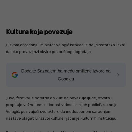
Kultura koja povezuje
U svom obraćanju, ministar Velagić istakao je da „Mostarska liska”
daleko prevazilazi okvire pozorišnog događaja.
Dodajte Saznajem.ba među omiljene izvore na
Googleu
„Ovaj festival je potvrda da kultura povezuje ljude, otvara i
propituje važne teme i donosi radost i smijeh publici”, rekao je
Velagić, pozivajući sve aktere da međusobnom saradnjom
nastave ulagati u razvoj kulture i jačanje kulturnih institucija.