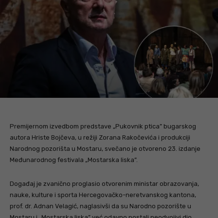
Premijernom izvedbom predstave „Pukovnik ptica” bugarskog
autora Hriste Bojčeva, u režiji Zorana Rakočevića i produkciji
Narodnog pozorišta u Mostaru, svečano je otvoreno 23. izdanje
Međunarodnog festivala „Mostarska liska”.
Događaj je zvanično proglasio otvorenim ministar obrazovanja,
nauke, kulture i sporta Hercegovačko-neretvanskog kantona,
prof. dr. Adnan Velagić, naglasivši da su Narodno pozorište u
Mostaru i „Mostarska liska” već odavno postali neodvojivi dio