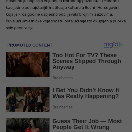
Posebno je naglasio vrijednost Narodnog pozorišta u Mostaru
kao jedne od najstarijih institucija kulture u Bosni i Hercegovini,
koja je kroz godine uspješno odolijevala brojnim izazovima,
čuvajući umjetničke vrijednosti i ostajući mjesto okupljanja publike
svih generacija.