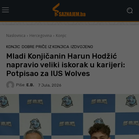
Naslovnica
Hercegovina
Konjic
KONJIC
DOBRE PRIČE IZ KONJICA
IZDVOJENO
Mladi Konjičanin Harun Hodžić
napravio veliki iskorak u karijeri:
Potpisao za IUS Wolves
Piše:
E.B.
7 Jula, 2026