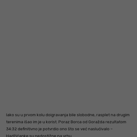
Iako su u prvom kolu doigravanja bile slobodne, rasplet na drugim
terenima išao im je u korist. Poraz Borca od Goražda rezultatom
34:32 definitivno je potvrdio ono što se već naslućivalo –
Hadžićanke su nedostižne na vrhu.