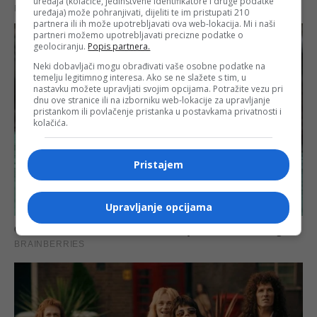
uređaja (kolačiće, jedinstvene identifikatore i druge podatke
uređaja) može pohranjivati, dijeliti te im pristupati 210
partnera ili ih može upotrebljavati ova web-lokacija. Mi i naši
partneri možemo upotrebljavati precizne podatke o
geolociranju.
Popis partnera.
Neki dobavljači mogu obrađivati vaše osobne podatke na
temelju legitimnog interesa. Ako se ne slažete s tim, u
nastavku možete upravljati svojim opcijama. Potražite vezu pri
dnu ove stranice ili na izborniku web-lokacije za upravljanje
pristankom ili povlačenje pristanka u postavkama privatnosti i
kolačića.
Pristajem
Upravljanje opcijama