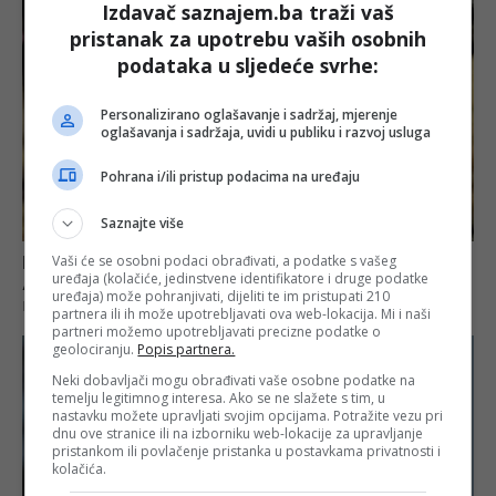
Izdavač saznajem.ba traži vaš
pristanak za upotrebu vaših osobnih
podataka u sljedeće svrhe:
Personalizirano oglašavanje i sadržaj, mjerenje
oglašavanja i sadržaja, uvidi u publiku i razvoj usluga
Pohrana i/ili pristup podacima na uređaju
Saznajte više
Vaši će se osobni podaci obrađivati, a podatke s vašeg
uređaja (kolačiće, jedinstvene identifikatore i druge podatke
uređaja) može pohranjivati, dijeliti te im pristupati 210
partnera ili ih može upotrebljavati ova web-lokacija. Mi i naši
partneri možemo upotrebljavati precizne podatke o
geolociranju.
Popis partnera.
Neki dobavljači mogu obrađivati vaše osobne podatke na
temelju legitimnog interesa. Ako se ne slažete s tim, u
nastavku možete upravljati svojim opcijama. Potražite vezu pri
dnu ove stranice ili na izborniku web-lokacije za upravljanje
pristankom ili povlačenje pristanka u postavkama privatnosti i
kolačića.