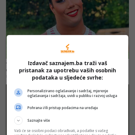
Izdavač saznajem.ba traži vaš
pristanak za upotrebu vaših osobnih
podataka u sljedeće svrhe:
Personalizirano oglašavanje i sadržaj, mjerenje
oglašavanja i sadržaja, uvidi u publiku i razvoj usluga
Pohrana i/ili pristup podacima na uređaju
Saznajte više
Vaši će se osobni podaci obrađivati, a podatke s vašeg