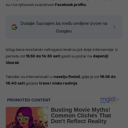
su i na njihovom zvaničnom
Facebook profilu
.
Dodajte Saznajem.ba među omiljene izvore na
Googleu
Istog dana mostarski vatrogasci imali su još dvije intervencije. U
periodu od
15:50 do 16:30 sati
gasili su požar na
deponiji
Uborak
.
Također su intervenisali i u
naselju Rodoč
, gdje je od
18:05 do
18:40 sati
gorjela
trava i nisko raslinje
.