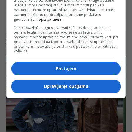
uređaja (kolačiće, jedinstvene identifikatore i druge podatke
uređaja) može pohranjivati, dijeliti te im pristupati 210
partnera ili ih može upotrebljavati ova web-lokacija. Mi i naši
partneri možemo upotrebljavati precizne podatke o
geolociranju.
Popis partnera.
Neki dobavljači mogu obrađivati vaše osobne podatke na
temelju legitimnog interesa. Ako se ne slažete s tim, u
nastavku možete upravljati svojim opcijama. Potražite vezu pri
dnu ove stranice ili na izborniku web-lokacije za upravljanje
pristankom ili povlačenje pristanka u postavkama privatnosti i
kolačića.
Pristajem
Upravljanje opcijama