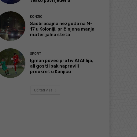
teško povrijeđena
KONJIC
Saobraćajna nezgoda na M-
17 u Koloniji, pričinjena manja
materijalna šteta
SPORT
Igman poveo protiv Al Ahlija,
ali gosti ipak napravili
preokret u Konjicu
Učitati više