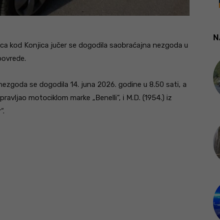
N
ca kod Konjica jučer se dogodila saobraćajna nezgoda u
povrede.
zgoda se dogodila 14. juna 2026. godine u 8.50 sati, a
upravljao motociklom marke „Benelli“, i M.D. (1954.) iz
“.