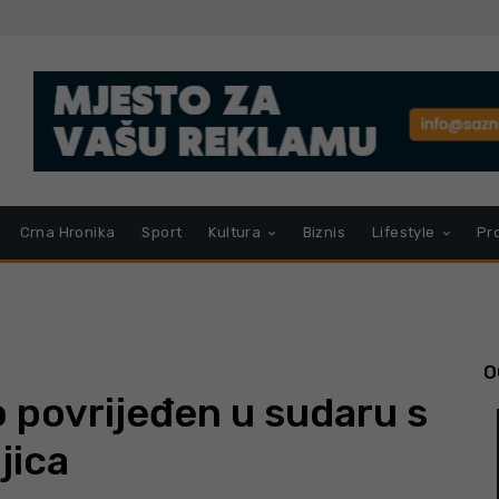
Crna Hronika
Sport
Kultura
Biznis
Lifestyle
Pr
O
o povrijeđen u sudaru s
jica