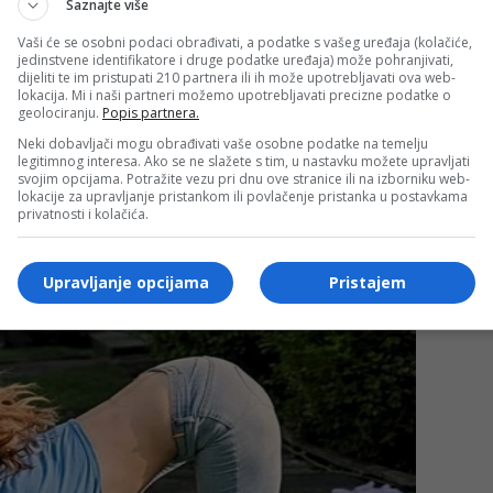
Saznajte više
Vaši će se osobni podaci obrađivati, a podatke s vašeg uređaja (kolačiće,
jedinstvene identifikatore i druge podatke uređaja) može pohranjivati,
dijeliti te im pristupati 210 partnera ili ih može upotrebljavati ova web-
lokacija. Mi i naši partneri možemo upotrebljavati precizne podatke o
geolociranju.
Popis partnera.
Neki dobavljači mogu obrađivati vaše osobne podatke na temelju
legitimnog interesa. Ako se ne slažete s tim, u nastavku možete upravljati
svojim opcijama. Potražite vezu pri dnu ove stranice ili na izborniku web-
lokacije za upravljanje pristankom ili povlačenje pristanka u postavkama
privatnosti i kolačića.
Upravljanje opcijama
Pristajem