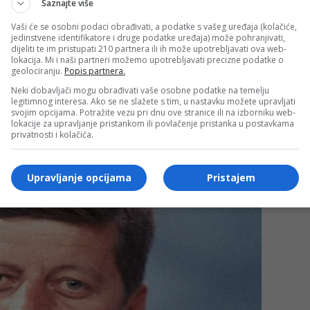
Saznajte više
Vaši će se osobni podaci obrađivati, a podatke s vašeg uređaja (kolačiće,
jedinstvene identifikatore i druge podatke uređaja) može pohranjivati,
dijeliti te im pristupati 210 partnera ili ih može upotrebljavati ova web-
lokacija. Mi i naši partneri možemo upotrebljavati precizne podatke o
geolociranju.
Popis partnera.
Neki dobavljači mogu obrađivati vaše osobne podatke na temelju
legitimnog interesa. Ako se ne slažete s tim, u nastavku možete upravljati
svojim opcijama. Potražite vezu pri dnu ove stranice ili na izborniku web-
lokacije za upravljanje pristankom ili povlačenje pristanka u postavkama
privatnosti i kolačića.
Upravljanje opcijama
Pristajem