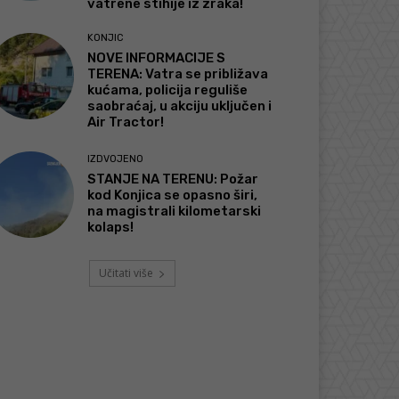
vatrene stihije iz zraka!
KONJIC
NOVE INFORMACIJE S
TERENA: Vatra se približava
kućama, policija reguliše
saobraćaj, u akciju uključen i
Air Tractor!
IZDVOJENO
STANJE NA TERENU: Požar
kod Konjica se opasno širi,
na magistrali kilometarski
kolaps!
Učitati više