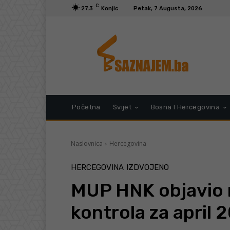
C
27.3
Konjic
Petak, 7 Augusta, 2026
Početna
Svijet
Bosna I Hercegovina
Naslovnica
Hercegovina
HERCEGOVINA
IZDVOJENO
MUP HNK objavio 
kontrola za april 