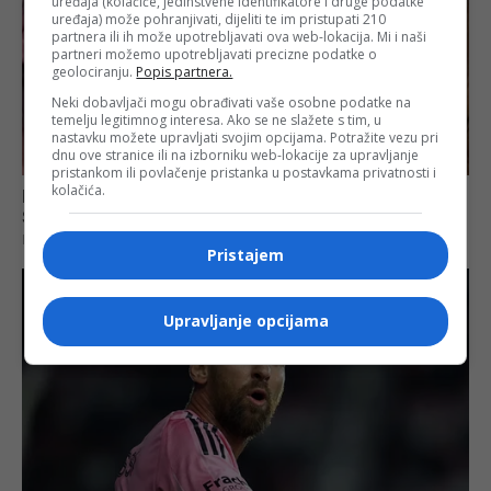
uređaja (kolačiće, jedinstvene identifikatore i druge podatke
uređaja) može pohranjivati, dijeliti te im pristupati 210
partnera ili ih može upotrebljavati ova web-lokacija. Mi i naši
partneri možemo upotrebljavati precizne podatke o
geolociranju.
Popis partnera.
Neki dobavljači mogu obrađivati vaše osobne podatke na
temelju legitimnog interesa. Ako se ne slažete s tim, u
nastavku možete upravljati svojim opcijama. Potražite vezu pri
dnu ove stranice ili na izborniku web-lokacije za upravljanje
pristankom ili povlačenje pristanka u postavkama privatnosti i
kolačića.
Pristajem
Upravljanje opcijama