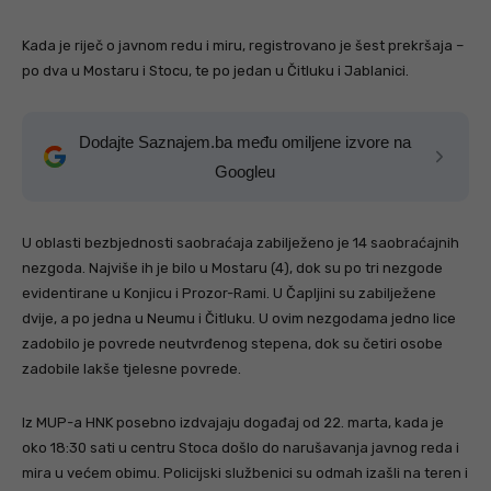
Kada je riječ o javnom redu i miru, registrovano je šest prekršaja –
po dva u Mostaru i Stocu, te po jedan u Čitluku i Jablanici.
Dodajte Saznajem.ba među omiljene izvore na
Googleu
U oblasti bezbjednosti saobraćaja zabilježeno je 14 saobraćajnih
nezgoda. Najviše ih je bilo u Mostaru (4), dok su po tri nezgode
evidentirane u Konjicu i Prozor-Rami. U Čapljini su zabilježene
dvije, a po jedna u Neumu i Čitluku. U ovim nezgodama jedno lice
zadobilo je povrede neutvrđenog stepena, dok su četiri osobe
zadobile lakše tjelesne povrede.
Iz MUP-a HNK posebno izdvajaju događaj od 22. marta, kada je
oko 18:30 sati u centru Stoca došlo do narušavanja javnog reda i
mira u većem obimu. Policijski službenici su odmah izašli na teren i