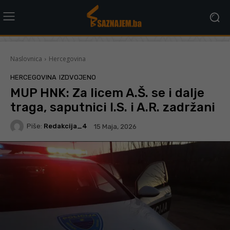
Naslovnica
Hercegovina
HERCEGOVINA
IZDVOJENO
MUP HNK: Za licem A.Š. se i dalje
traga, saputnici I.S. i A.R. zadržani
Piše:
Redakcija_4
15 Maja, 2026