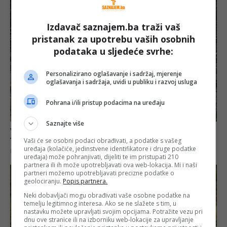
Izdavač saznajem.ba traži vaš
pristanak za upotrebu vaših osobnih
podataka u sljedeće svrhe:
Personalizirano oglašavanje i sadržaj, mjerenje
oglašavanja i sadržaja, uvidi u publiku i razvoj usluga
Pohrana i/ili pristup podacima na uređaju
Saznajte više
Vaši će se osobni podaci obrađivati, a podatke s vašeg
uređaja (kolačiće, jedinstvene identifikatore i druge podatke
uređaja) može pohranjivati, dijeliti te im pristupati 210
partnera ili ih može upotrebljavati ova web-lokacija. Mi i naši
partneri možemo upotrebljavati precizne podatke o
geolociranju.
Popis partnera.
Neki dobavljači mogu obrađivati vaše osobne podatke na
temelju legitimnog interesa. Ako se ne slažete s tim, u
nastavku možete upravljati svojim opcijama. Potražite vezu pri
dnu ove stranice ili na izborniku web-lokacije za upravljanje