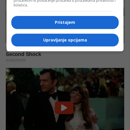
pristankom ili povlačenje pristanka u postavkama privatnosti i
kolačića.
Pristajem
Upravljanje opcijama