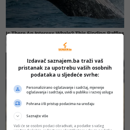
Izdavač saznajem.ba traži vaš
pristanak za upotrebu vaših osobnih
podataka u sljedeće svrhe:
Personalizirano oglašavanje i sadržaj, mjerenje
oglašavanja i sadržaja, uvidi u publiku i razvoj usluga
Pohrana i/ili pristup podacima na uređaju
Saznajte više
Vaši će se osobni podaci obrađivati, a podatke s vašeg