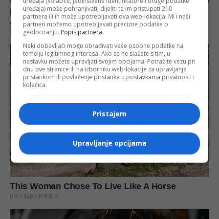
uređaja (kolačiće, jedinstvene identifikatore i druge podatke
uređaja) može pohranjivati, dijeliti te im pristupati 210
partnera ili ih može upotrebljavati ova web-lokacija. Mi i naši
partneri možemo upotrebljavati precizne podatke o
geolociranju.
Popis partnera.
Neki dobavljači mogu obrađivati vaše osobne podatke na
temelju legitimnog interesa. Ako se ne slažete s tim, u
nastavku možete upravljati svojim opcijama. Potražite vezu pri
dnu ove stranice ili na izborniku web-lokacije za upravljanje
pristankom ili povlačenje pristanka u postavkama privatnosti i
kolačića.
Pristajem
Upravljanje opcijama