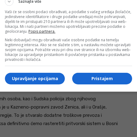
 standarde propisane Evropskim zatvorskim pravilima
Saznajte više
osoba.
Vaši će se osobni podaci obrađivati, a podatke s vašeg uređaja (kolačiće,
jedinstvene identifikatore i druge podatke uređaja) može pohranjivati,
dijeliti te im pristupati 210 partnera ili ih može upotrebljavati ova web-
jno svjetlosti, topline i adekvatne uslove boravka u
lokacija. Mi i naši partneri možemo upotrebljavati precizne podatke o
geolociranju.
Popis partnera.
acitet zavisi od broja kreveta, a mi smo napravili
Neki dobavljači mogu obrađivati vaše osobne podatke na temelju
 broj mogao biti povećan dodatnim krevetima u ćelijama.
legitimnog interesa. Ako se ne slažete s tim, u nastavku možete upravljati
svojim opcijama. Potražite vezu pri dnu ove stranice ili na izborniku web-
acitet koji je dovoljan za potrebe Federacije BiH,
lokacije za upravljanje pristankom ili povlačenje pristanka u postavkama
-popravnih zavoda – kazao je Isaković.
privatnosti i kolačića.
čajno rasteretiti pritvorski sistem u Bosni i
Upravljanje opcijama
Pristajem
ih osoba, kao i Sudska policija zbog njihovog
 je u Kazneno-popravni zavod Zenica, ali i u Orašje,
regije. To je stvaralo dodatne troškove prevoza i
a definitivno ćemo rasteretiti pritvorski sistem u Bosni