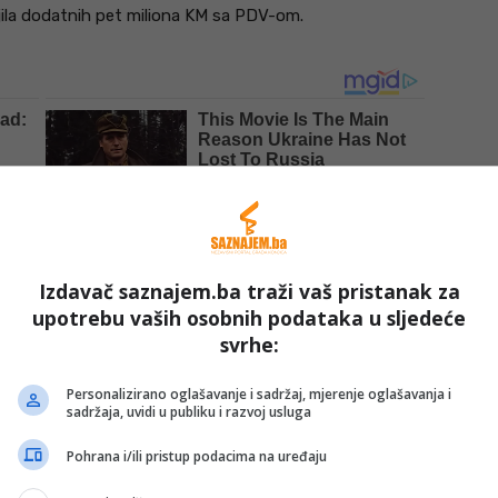
ojila dodatnih pet miliona KM sa PDV-om.
Izdavač saznajem.ba traži vaš pristanak za
upotrebu vaših osobnih podataka u sljedeće
svrhe:
edinice na Igmanu započeti su 2020. godine s ciljem
Personalizirano oglašavanje i sadržaj, mjerenje oglašavanja i
 dugogodišnje pritvorske jedinice iz centra Sarajeva.
sadržaja, uvidi u publiku i razvoj usluga
Pohrana i/ili pristup podacima na uređaju
enog tipa Sarajevo Munib Isaković izjavio je da novi