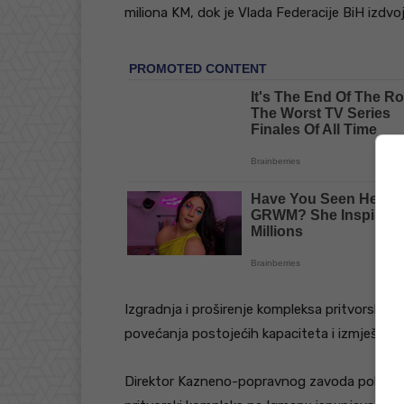
miliona KM, dok je Vlada Federacije BiH izdv
Izgradnja i proširenje kompleksa pritvorske j
povećanja postojećih kapaciteta i izmještanja
Direktor Kazneno-popravnog zavoda poluotvor