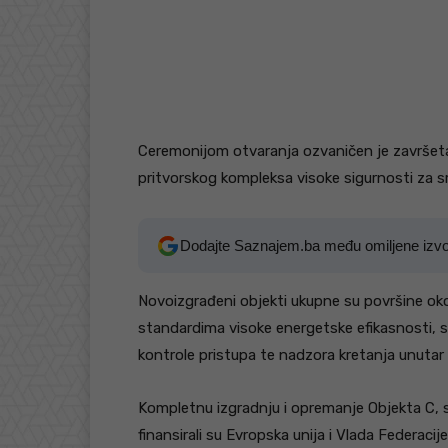
Ceremonijom otvaranja ozvaničen je završetak
pritvorskog kompleksa visoke sigurnosti za s
Dodajte Saznajem.ba među omiljene izv
Novoizgrađeni objekti ukupne su površine oko
standardima visoke energetske efikasnosti, 
kontrole pristupa te nadzora kretanja unutar 
Kompletnu izgradnju i opremanje Objekta C, s
finansirali su Evropska unija i Vlada Federaci