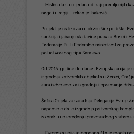
– Mislim da smo jedan od najopremljenijih k
nego i u regiji – rekao je Isaković.
Projekt je realizovan u okviru šire podrške Evr
sankcija i jačanju vladavine prava u Bosni i He
Federacije BiH i Federalno ministarstvo prav
poluotvorenog tipa Sarajevo.
Od 2016. godine do danas Evropska unija je ulo
izgradnju zatvorskih objekata u Zenici, Orašju,
eura izdvojeno za izgradnju i opremanje drža
Šefica Odjela za saradnju Delegacije Evropske
napominje da je izgradnja pritvorskog kompl
iskorak u unapređenju pravosudnog sistema i 
– Evropska unija je ponosna što je mogla po