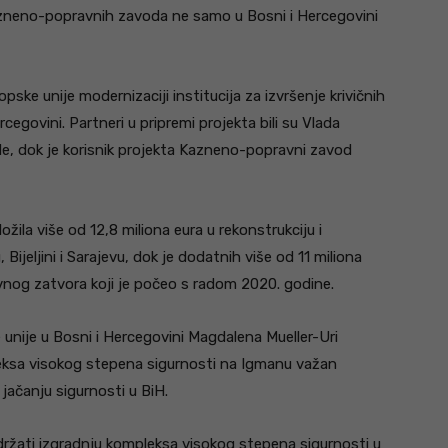
azneno-popravnih zavoda ne samo u Bosni i Hercegovini
opske unije modernizaciji institucija za izvršenje krivičnih
rcegovini. Partneri u pripremi projekta bili su Vlada
de, dok je korisnik projekta Kazneno-popravni zavod
žila više od 12,8 miliona eura u rekonstrukciju i
 Bijeljini i Sarajevu, dok je dodatnih više od 11 miliona
vnog zatvora koji je počeo s radom 2020. godine.
 unije u Bosni i Hercegovini Magdalena Mueller-Uri
eksa visokog stepena sigurnosti na Igmanu važan
jačanju sigurnosti u BiH.
držati izgradnju kompleksa visokog stepena sigurnosti u