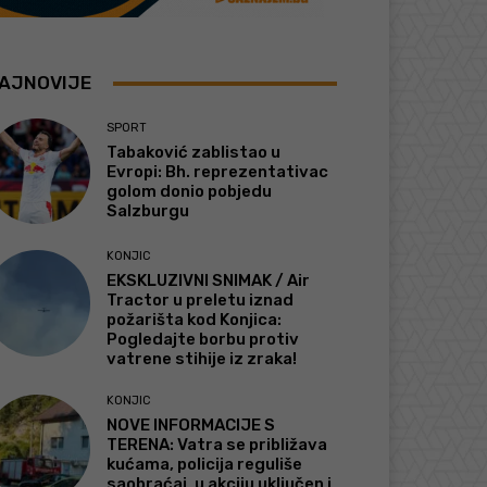
AJNOVIJE
SPORT
Tabaković zablistao u
Evropi: Bh. reprezentativac
golom donio pobjedu
Salzburgu
KONJIC
EKSKLUZIVNI SNIMAK / Air
Tractor u preletu iznad
požarišta kod Konjica:
Pogledajte borbu protiv
vatrene stihije iz zraka!
KONJIC
NOVE INFORMACIJE S
TERENA: Vatra se približava
kućama, policija reguliše
saobraćaj, u akciju uključen i