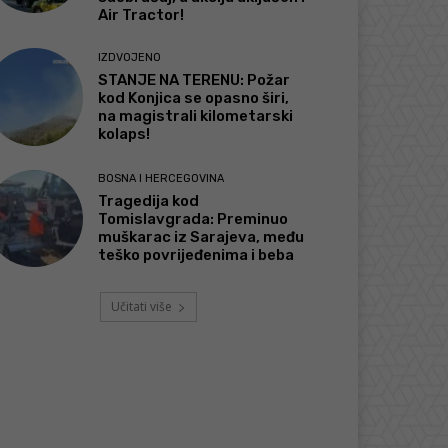
Air Tractor!
IZDVOJENO
STANJE NA TERENU: Požar
kod Konjica se opasno širi,
na magistrali kilometarski
kolaps!
BOSNA I HERCEGOVINA
Tragedija kod
Tomislavgrada: Preminuo
muškarac iz Sarajeva, među
teško povrijeđenima i beba
Učitati više