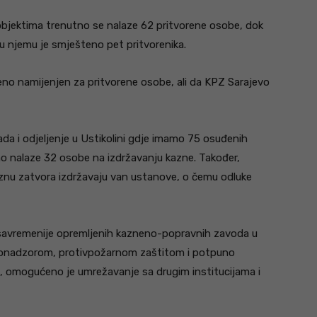
objektima trenutno se nalaze 62 pritvorene osobe, dok
i u njemu je smješteno pet pritvorenika.
eno namijenjen za pritvorene osobe, ali da KPZ Sarajevo
 i odjeljenje u Ustikolini gdje imamo 75 osuđenih
o nalaze 32 osobe na izdržavanju kazne. Također,
aznu zatvora izdržavaju van ustanove, o čemu odluke
ajsavremenije opremljenih kazneno-popravnih zavoda u
ideonadzorom, protivpožarnom zaštitom i potpuno
o, omogućeno je umrežavanje sa drugim institucijama i