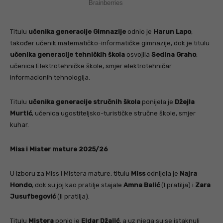
Titulu
učenika generacije Gimnazije
odnio je
Harun Lapo
,
također učenik matematičko-informatičke gimnazije, dok je titulu
učenika generacije tehničkih škola
osvojila
Sedina Graho
,
učenica Elektrotehničke škole, smjer elektrotehničar
informacionih tehnologija.
Titulu
učenika generacije stručnih škola
ponijela je
Džejla
Murtić
, učenica ugostiteljsko-turističke stručne škole, smjer
kuhar.
Miss i Mister mature 2025/26
U izboru za Miss i Mistera mature, titulu
Miss
odnijela je
Najra
Hondo
, dok su joj kao pratilje stajale
Amna Balić
(I pratilja) i
Zara
Jusufbegović
(II pratilja).
Titulu
Mistera
ponio je
Eldar Džajić
, a uz njega su se istaknuli