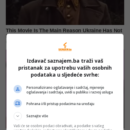
Izdavač saznajem.ba traži vaš
pristanak za upotrebu vaših osobnih
podataka u sljedeće svrhe:
Personalizirano oglašavanje i sadržaj, mjerenje
oglašavanja i sadržaja, uvidi u publiku i razvoj usluga
Pohrana i/ili pristup podacima na uređaju
Saznajte više
Vaši će se osobni podaci obrađivati, a podatke s vašeg