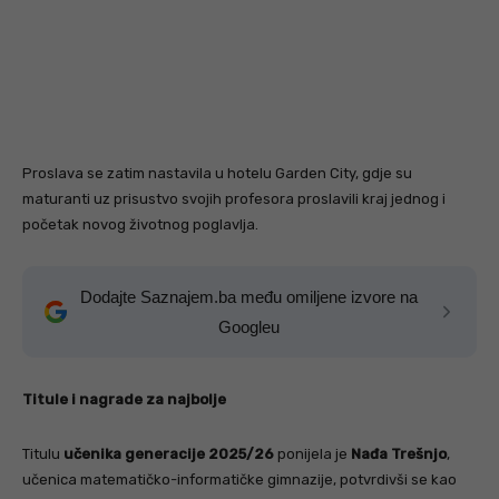
Proslava se zatim nastavila u hotelu Garden City, gdje su
maturanti uz prisustvo svojih profesora proslavili kraj jednog i
početak novog životnog poglavlja.
Dodajte Saznajem.ba među omiljene izvore na
Googleu
Titule i nagrade za najboljе
Titulu
učenika generacije 2025/26
ponijela je
Nađa Trešnjo
,
učenica matematičko-informatičke gimnazije, potvrdivši se kao