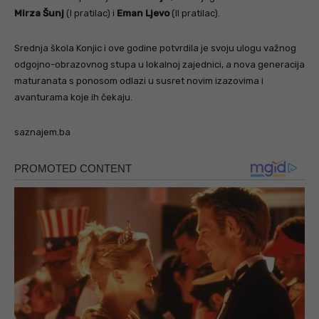
Mirza Šunj
(I pratilac) i
Eman Ljevo
(II pratilac).
Srednja škola Konjic i ove godine potvrdila je svoju ulogu važnog
odgojno-obrazovnog stupa u lokalnoj zajednici, a nova generacija
maturanata s ponosom odlazi u susret novim izazovima i
avanturama koje ih čekaju.
saznajem.ba