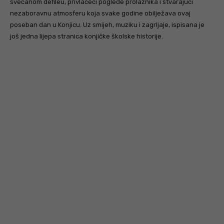
svečanom defileu, privlačeći poglede prolaznika i stvarajući
nezaboravnu atmosferu koja svake godine obilježava ovaj
poseban dan u Konjicu. Uz smijeh, muziku i zagrljaje, ispisana je
još jedna lijepa stranica konjičke školske historije.