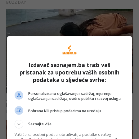
Izdavač saznajem.ba traži vaš
pristanak za upotrebu vaših osobnih
podataka u sljedeće svrhe:
Personalizirano oglašavanje i sadržaj, mjerenje
oglašavanja i sadržaja, uvidi u publiku i razvoj usluga
Pohrana i/ili pristup podacima na uređaju
Saznajte više
Vaši će se osobni podaci obrađivati, a podatke s vašeg