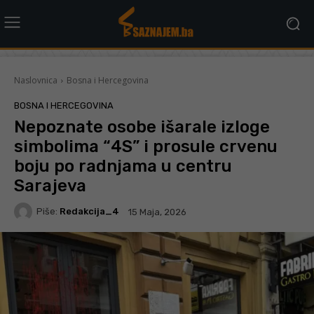
Naslovnica
Bosna i Hercegovina
BOSNA I HERCEGOVINA
Nepoznate osobe išarale izloge
simbolima “4S” i prosule crvenu
boju po radnjama u centru
Sarajeva
Piše:
Redakcija_4
15 Maja, 2026