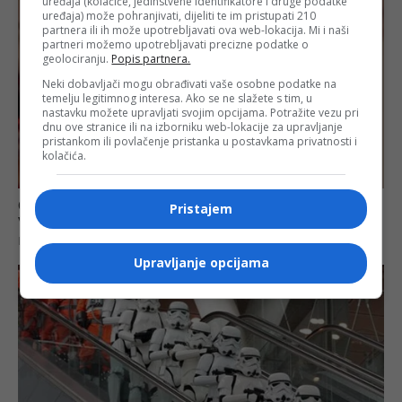
uređaja (kolačiće, jedinstvene identifikatore i druge podatke
uređaja) može pohranjivati, dijeliti te im pristupati 210
partnera ili ih može upotrebljavati ova web-lokacija. Mi i naši
partneri možemo upotrebljavati precizne podatke o
geolociranju.
Popis partnera.
Neki dobavljači mogu obrađivati vaše osobne podatke na
temelju legitimnog interesa. Ako se ne slažete s tim, u
nastavku možete upravljati svojim opcijama. Potražite vezu pri
dnu ove stranice ili na izborniku web-lokacije za upravljanje
pristankom ili povlačenje pristanka u postavkama privatnosti i
kolačića.
Pristajem
Upravljanje opcijama