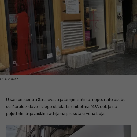
FOTO: Avaz
U samom centru Sarajeva, u jutarnjim satima, nepoznate osobe
su išarale zidove i izloge objekata simbolima “4S”, dok je na
pojedinim trgovačkim radnjama prosuta crvena boja.