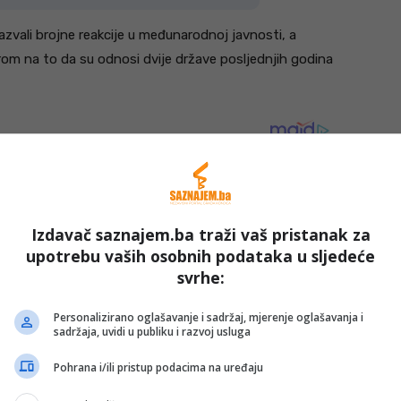
zazvali brojne reakcije u međunarodnoj javnosti, a
rom na to da su odnosi dvije države posljednjih godina
Izdavač saznajem.ba traži vaš pristanak za
upotrebu vaših osobnih podataka u sljedeće
svrhe:
Personalizirano oglašavanje i sadržaj, mjerenje oglašavanja i
sadržaja, uvidi u publiku i razvoj usluga
Pohrana i/ili pristup podacima na uređaju