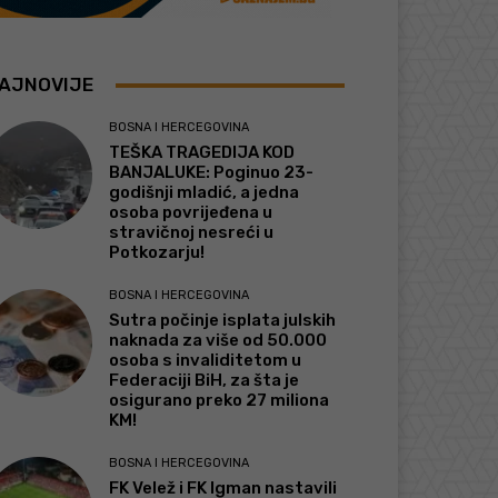
AJNOVIJE
BOSNA I HERCEGOVINA
TEŠKA TRAGEDIJA KOD
BANJALUKE: Poginuo 23-
godišnji mladić, a jedna
osoba povrijeđena u
stravičnoj nesreći u
Potkozarju!
BOSNA I HERCEGOVINA
Sutra počinje isplata julskih
naknada za više od 50.000
osoba s invaliditetom u
Federaciji BiH, za šta je
osigurano preko 27 miliona
KM!
BOSNA I HERCEGOVINA
FK Velež i FK Igman nastavili