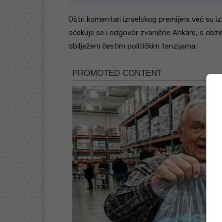
Oštri komentari izraelskog premijera već su i
očekuje se i odgovor zvanične Ankare, s obzi
obilježeni čestim političkim tenzijama.