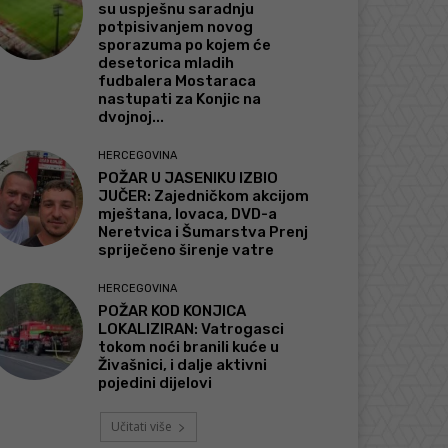
su uspješnu saradnju
potpisivanjem novog
sporazuma po kojem će
desetorica mladih
fudbalera Mostaraca
nastupati za Konjic na
dvojnoj...
HERCEGOVINA
POŽAR U JASENIKU IZBIO
JUČER: Zajedničkom akcijom
mještana, lovaca, DVD-a
Neretvica i Šumarstva Prenj
spriječeno širenje vatre
HERCEGOVINA
POŽAR KOD KONJICA
LOKALIZIRAN: Vatrogasci
tokom noći branili kuće u
Živašnici, i dalje aktivni
pojedini dijelovi
Učitati više