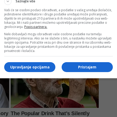
Saznajte više
Vaši će se osobni podaci obrađivati, a podatke s vašeg uređaja (kolačiće,
jedinstvene identifikatore i druge podatke uređaja) može pohranjivati,
dijeliti te im pristupati 210 partnera ili ih može upotrebljavati ova web-
lokacija. Mi i naši partneri možemo upotrebljavati precizne podatke o
geolociranju.
Popis partnera.
Neki dobavljači mogu obrađivati vaše osobne podatke na temelju
legitimnog interesa. Ako se ne slažete s tim, u nastavku možete upravljati
svojim opcijama. Potražite vezu pri dnu ove stranice ili na izborniku web-
lokacije za upravljanje pristankom ili povlačenje pristanka u postavkama
privatnosti i kolačića.
Upravljanje opcijama
Pristajem