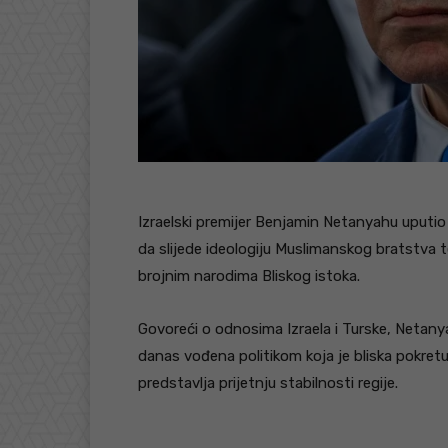
Izraelski premijer Benjamin Netanyahu uputio j
da slijede ideologiju Muslimanskog bratstva 
brojnim narodima Bliskog istoka.
Govoreći o odnosima Izraela i Turske, Netanya
danas vođena politikom koja je bliska pokret
predstavlja prijetnju stabilnosti regije.