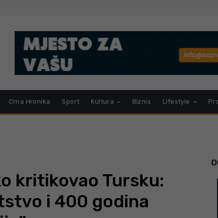
Crna Hronika
Sport
Kultura
Biznis
Lifestyle
Pr
O
 kritikovao Tursku:
stvo i 400 godina