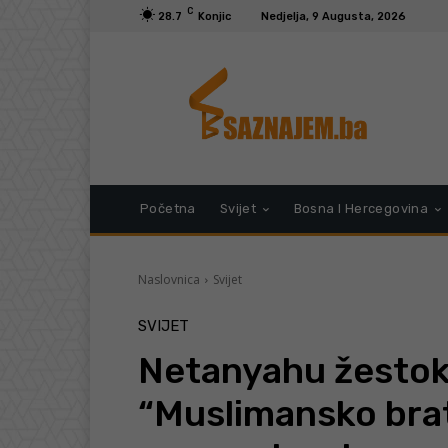
C
28.7
Konjic
Nedjelja, 9 Augusta, 2026
Početna
Svijet
Bosna I Hercegovina
Naslovnica
Svijet
SVIJET
Netanyahu žestoko
“Muslimansko brat