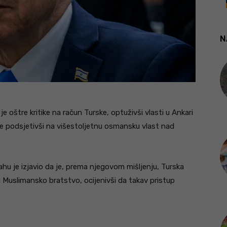
N
e oštre kritike na račun Turske, optuživši vlasti u Ankari
te podsjetivši na višestoljetnu osmansku vlast nad
hu je izjavio da je, prema njegovom mišljenju, Turska
u Muslimansko bratstvo, ocijenivši da takav pristup