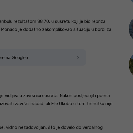
nbulu rezultatom 88:70, u susretu koji je bio repriza
m Monaco je dodatno zakomplikovao situaciju u borbi za
ore na Googleu
 vidljiva u završnici susreta. Nakon posljednjih poena
zovati završni napad, ali Elie Okobo u tom trenutku nije
pe, vidno nezadovoljan, što je dovelo do verbalnog