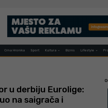
Crna Hronika
Sport
Kultura
Biznis
Lifestyle
Pr
O
r u derbiju Eurolige:
o na saigrača i