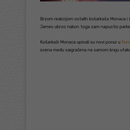
Brzom reakcijom ostalih košarkaša Monaca i č
James ubrzo nakon toga sam napustio park
Košarkaši Monaca upisali su novi poraz u
Euro
scena među saigračima na samom kraju utak