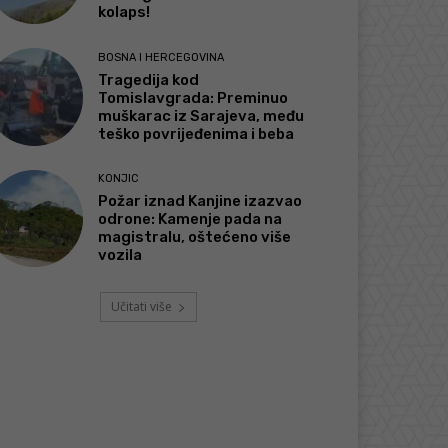
kolaps!
BOSNA I HERCEGOVINA
Tragedija kod
Tomislavgrada: Preminuo
muškarac iz Sarajeva, među
teško povrijeđenima i beba
KONJIC
Požar iznad Kanjine izazvao
odrone: Kamenje pada na
magistralu, oštećeno više
vozila
Učitati više