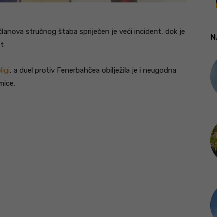
lanova stručnog štaba spriječen je veći incident, dok je
N
et
ligi
, a duel protiv Fenerbahčea obilježila je i neugodna
mice.