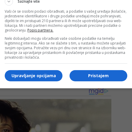
Saznajte više
Vaši će se osobni podaci obrađivati, a podatke s vašeg uređaja (kolačiće,
jedinstvene identifikatore i druge podatke uređaja) može pohranjivati,
dijeliti te im pristupati 210 partnera ili ih može upotrebljavati ova web-
lokacija. Mi i naši partneri možemo upotrebljavati precizne podatke o
a u borbi za nastavak takmičenja. Trenutno imaju omjer
geolociranju.
Popis partnera.
Neki dobavljači mogu obrađivati vaše osobne podatke na temelju
legitimnog interesa. Ako se ne slažete s tim, u nastavku možete upravljati
svojim opcijama. Potražite vezu pri dnu ove stranice ili na izborniku web-
s Spanoulis dočekuje Olympiacos, a pobjeda u tom
lokacije za upravljanje pristankom ili povlačenje pristanka u postavkama
privatnosti i kolačića.
ko žele ostati u trci za plasman u narednu fazu Eurolige.
Upravljanje opcijama
Pristajem