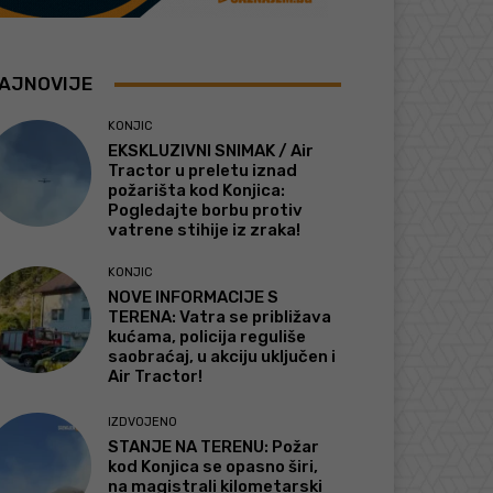
AJNOVIJE
KONJIC
EKSKLUZIVNI SNIMAK / Air
Tractor u preletu iznad
požarišta kod Konjica:
Pogledajte borbu protiv
vatrene stihije iz zraka!
KONJIC
NOVE INFORMACIJE S
TERENA: Vatra se približava
kućama, policija reguliše
saobraćaj, u akciju uključen i
Air Tractor!
IZDVOJENO
STANJE NA TERENU: Požar
kod Konjica se opasno širi,
na magistrali kilometarski