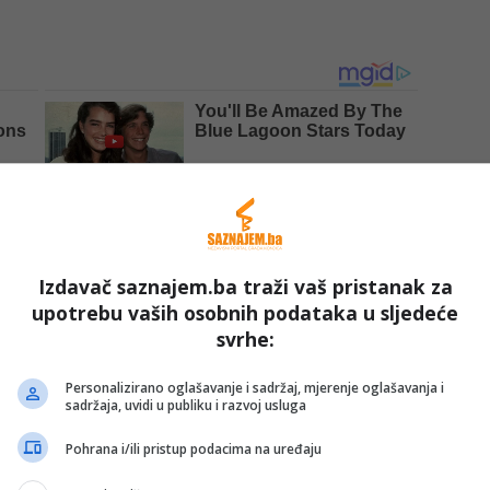
Izdavač saznajem.ba traži vaš pristanak za
upotrebu vaših osobnih podataka u sljedeće
svrhe:
ječi, a situacija je dodatno eskalirala kada je James u
Personalizirano oglašavanje i sadržaj, mjerenje oglašavanja i
sadržaja, uvidi u publiku i razvoj usluga
Pohrana i/ili pristup podacima na uređaju
lanova stručnog štaba spriječen je veći incident, dok je
t.