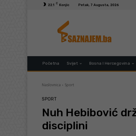
C
22.1
Konjic
Petak, 7 Augusta, 2026
Početna
Svijet
Bosna I Hercegovina
Naslovnica
Sport
SPORT
Nuh Hebibović drž
disciplini