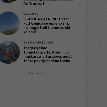
Air Tractor!
IZDVOJENO
STANJE NA TERENU: Požar
kod Konjica se opasno širi,
na magistrali kilometarski
kolaps!
BOSNA I HERCEGOVINA
Tragedija kod
Tomislavgrada: Preminuo
muškarac iz Sarajeva, među
teško povrijeđenima i beba
Učitati više