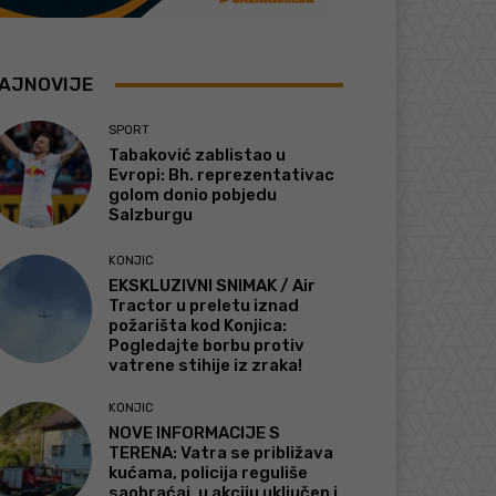
AJNOVIJE
SPORT
Tabaković zablistao u
Evropi: Bh. reprezentativac
golom donio pobjedu
Salzburgu
KONJIC
EKSKLUZIVNI SNIMAK / Air
Tractor u preletu iznad
požarišta kod Konjica:
Pogledajte borbu protiv
vatrene stihije iz zraka!
KONJIC
NOVE INFORMACIJE S
TERENA: Vatra se približava
kućama, policija reguliše
saobraćaj, u akciju uključen i