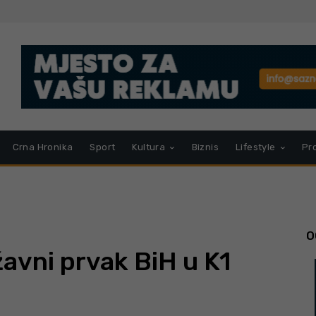
Crna Hronika
Sport
Kultura
Biznis
Lifestyle
Pr
O
avni prvak BiH u K1