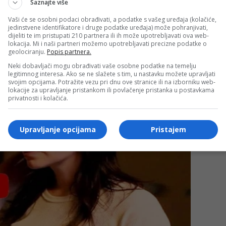
Saznajte više
Vaši će se osobni podaci obrađivati, a podatke s vašeg uređaja (kolačiće,
jedinstvene identifikatore i druge podatke uređaja) može pohranjivati,
dijeliti te im pristupati 210 partnera ili ih može upotrebljavati ova web-
lokacija. Mi i naši partneri možemo upotrebljavati precizne podatke o
geolociranju.
Popis partnera.
Neki dobavljači mogu obrađivati vaše osobne podatke na temelju
legitimnog interesa. Ako se ne slažete s tim, u nastavku možete upravljati
svojim opcijama. Potražite vezu pri dnu ove stranice ili na izborniku web-
lokacije za upravljanje pristankom ili povlačenje pristanka u postavkama
privatnosti i kolačića.
Upravljanje opcijama
Pristajem