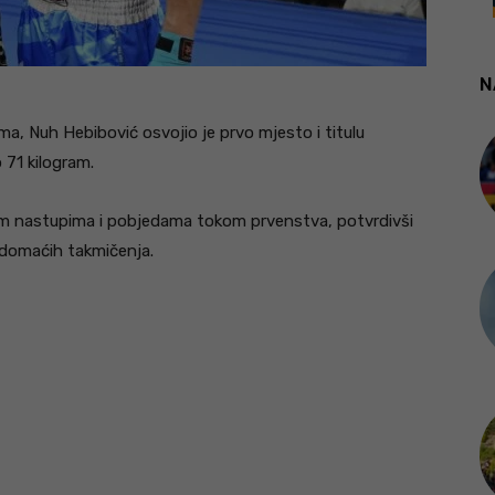
N
 Nuh Hebibović osvojio je prvo mjesto i titulu
o 71 kilogram.
nim nastupima i pobjedama tokom prvenstva, potvrdivši
 domaćih takmičenja.