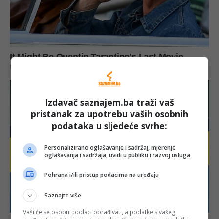
Izdavač saznajem.ba traži vaš
pristanak za upotrebu vaših osobnih
podataka u sljedeće svrhe:
Personalizirano oglašavanje i sadržaj, mjerenje
oglašavanja i sadržaja, uvidi u publiku i razvoj usluga
Pohrana i/ili pristup podacima na uređaju
Saznajte više
Vaši će se osobni podaci obrađivati, a podatke s vašeg