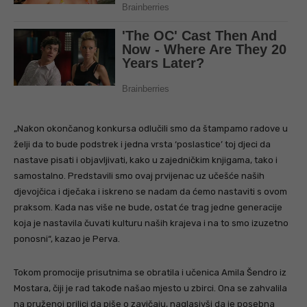
„Nakon okončanog konkursa odlučili smo da štampamo radove u
želji da to bude podstrek i jedna vrsta ‘poslastice’ toj djeci da
nastave pisati i objavljivati, kako u zajedničkim knjigama, tako i
samostalno. Predstavili smo ovaj prvijenac uz učešće naših
djevojčica i dječaka i iskreno se nadam da ćemo nastaviti s ovom
praksom. Kada nas više ne bude, ostat će trag jedne generacije
koja je nastavila čuvati kulturu naših krajeva i na to smo izuzetno
ponosni“, kazao je Perva.
Tokom promocije prisutnima se obratila i učenica Amila Šendro iz
Mostara, čiji je rad takođe našao mjesto u zbirci. Ona se zahvalila
na pruženoj prilici da piše o zavičaju, naglasivši da je posebna