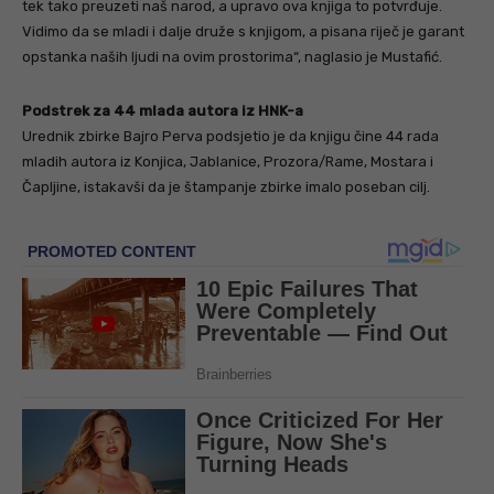
tek tako preuzeti naš narod, a upravo ova knjiga to potvrđuje.
Vidimo da se mladi i dalje druže s knjigom, a pisana riječ je garant
opstanka naših ljudi na ovim prostorima“, naglasio je Mustafić.
Podstrek za 44 mlada autora iz HNK-a
Urednik zbirke Bajro Perva podsjetio je da knjigu čine 44 rada
mladih autora iz Konjica, Jablanice, Prozora/Rame, Mostara i
Čapljine, istakavši da je štampanje zbirke imalo poseban cilj.