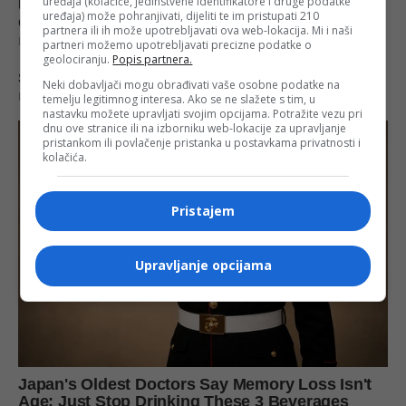
uređaja (kolačiće, jedinstvene identifikatore i druge podatke
uređaja) može pohranjivati, dijeliti te im pristupati 210
partnera ili ih može upotrebljavati ova web-lokacija. Mi i naši
partneri možemo upotrebljavati precizne podatke o
geolociranju.
Popis partnera.
Neki dobavljači mogu obrađivati vaše osobne podatke na
temelju legitimnog interesa. Ako se ne slažete s tim, u
nastavku možete upravljati svojim opcijama. Potražite vezu pri
dnu ove stranice ili na izborniku web-lokacije za upravljanje
pristankom ili povlačenje pristanka u postavkama privatnosti i
kolačića.
Pristajem
Upravljanje opcijama