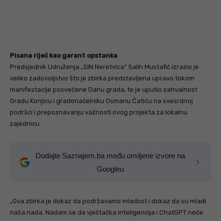
Pisana riječ kao garant opstanka
Predsjednik Udruženja „SIN Neretvica“ Salih Mustafić izrazio je
veliko zadovoljstvo što je zbirka predstavljena upravo tokom
manifestacije posvećene Danu grada, te je uputio zahvalnost
Gradu Konjicu i gradonačelniku Osmanu Ćatiću na svesrdnoj
podršci i prepoznavanju važnosti ovog projekta za lokalnu
zajednicu.
Dodajte Saznajem.ba među omiljene izvore na
Googleu
„Ova zbirka je dokaz da podržavamo mladost i dokaz da su mladi
naša nada. Nadam se da vještačka inteligencija i ChatGPT neće