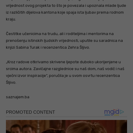
vrijednost ovog projekta to što je povezala i upoznala mlade ljude
iz različitih dijelova kantona koje spaja ista ljubav prema rodnom
kraju.
Čestitke učenicima na trudu, ali i roditeljima i mentorima na
prenošenju istinskih ljudskih vrijednosti, uputile su saradnica na
knjizi Sabina Turak i recenzentica Zehra Šljivo.
„Kroz radove otkrivamo skrivene ljepote duboko ukorijenjene u
srcima autora. Zavičajne razglednice su naš dom, naš vodič i naš
vječni izvor inspiracije“, poručila je u svom osvrtu recenzentica
Šljivo.
saznajem.ba