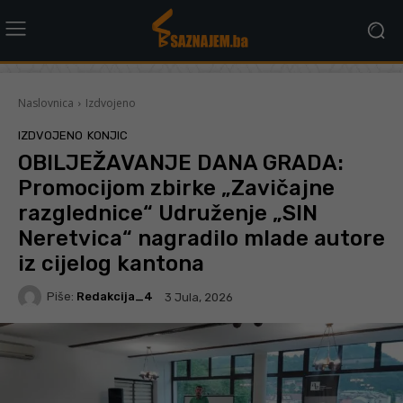
Naslovnica
Izdvojeno
IZDVOJENO
KONJIC
OBILJEŽAVANJE DANA GRADA:
Promocijom zbirke „Zavičajne
razglednice“ Udruženje „SIN
Neretvica“ nagradilo mlade autore
iz cijelog kantona
Piše:
Redakcija_4
3 Jula, 2026