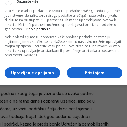
Saznajte više
Vaši će se osobni podaci obrađivati, a podatke s vašeg uređaja (kolačiće,
jedinstvene identifikatore i druge podatke uređaja) može pohranjivati,
dijeliti te im pristupati 210 partnera ili ih može upotrebljavati ova web-
lokacija. Mi i naši partneri možemo upotrebljavati precizne podatke o
geolociranju.
Popis partnera.
Neki dobavljači mogu obrađivati vaše osobne podatke na temelju
legitimnog interesa. Ako se ne slažete s tim, u nastavku možete upravljati
kulture sjećanja i zajedničkog obilježavanja značajnih
svojim opcijama. Potražite vezu pri dnu ove stranice ili na izborniku web-
lokacije za upravljanje pristankom ili povlačenje pristanka u postavkama
e, uz poruku da i okupljanja na Osanici predstavljaju
privatnosti i kolačića.
ske dane odbrane ovog područja.
Upravljanje opcijama
Pristajem
ore na Googleu
6. godine i zbog toga je važno da se svake godine
anje na ratne dane i odbranu Osanice. Iako se u
ama, uz vašu podršku i želju da se sastajemo i
ova tradicija trajati dok god budemo zajedno i
 i podršci, kazao je predsjednik Udruženja demobilisanih