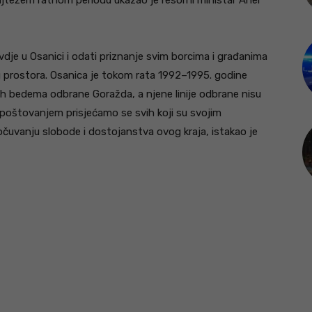
ajtežem ratnom periodu ukazao je resorni ministar Aner
ovdje u Osanici i odati priznanje svim borcima i građanima
og prostora. Osanica je tokom rata 1992–1995. godine
ivih bedema odbrane Goražda, a njene linije odbrane nisu
 poštovanjem prisjećamo se svih koji su svojim
čuvanju slobode i dostojanstva ovog kraja, istakao je