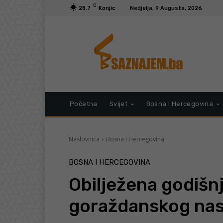
C
28.7
Konjic
Nedjelja, 9 Augusta, 2026
Početna
Svijet
Bosna I Hercegovina
Naslovnica
Bosna i Hercegovina
BOSNA I HERCEGOVINA
Obilježena godišn
goraždanskog nas