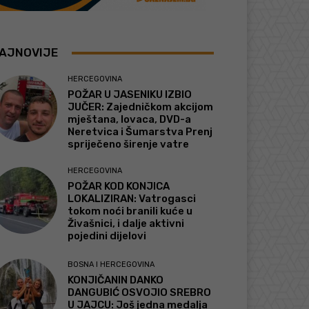
AJNOVIJE
HERCEGOVINA
POŽAR U JASENIKU IZBIO
JUČER: Zajedničkom akcijom
mještana, lovaca, DVD-a
Neretvica i Šumarstva Prenj
spriječeno širenje vatre
HERCEGOVINA
POŽAR KOD KONJICA
LOKALIZIRAN: Vatrogasci
tokom noći branili kuće u
Živašnici, i dalje aktivni
pojedini dijelovi
BOSNA I HERCEGOVINA
KONJIČANIN DANKO
DANGUBIĆ OSVOJIO SREBRO
U JAJCU: Još jedna medalja