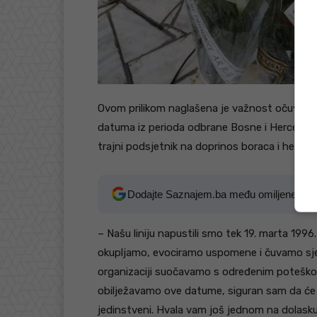
Ovom prilikom naglašena je važnost očuvanja 
datuma iz perioda odbrane Bosne i Hercegovin
trajni podsjetnik na doprinos boraca i heroj
Dodajte Saznajem.ba među omiljene izv
– Našu liniju napustili smo tek 19. marta 199
okupljamo, evociramo uspomene i čuvamo sjeć
organizaciji suočavamo s određenim poteškoć
obilježavamo ove datume, siguran sam da će 
jedinstveni. Hvala vam još jednom na dolasku