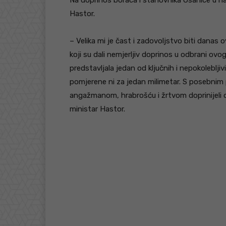
Na doprinos boraca i stanovnika Osanice u n
Hastor.
– Velika mi je čast i zadovoljstvo biti danas 
koji su dali nemjerljiv doprinos u odbrani ov
predstavljala jedan od ključnih i nepokoleblj
pomjerene ni za jedan milimetar. S posebnim
angažmanom, hrabrošću i žrtvom doprinijeli o
ministar Hastor.