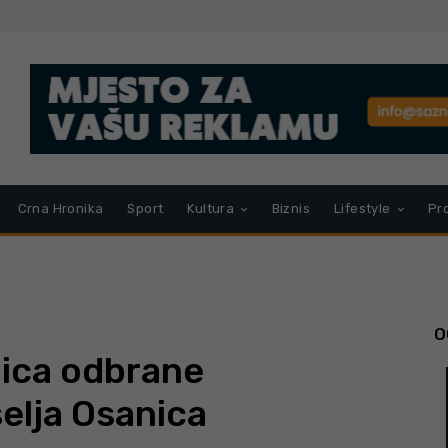
Crna Hronika
Sport
Kultura
Biznis
Lifestyle
Pr
O
jica odbrane
elja Osanica