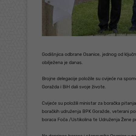
Godišnjica odbrane Osanice, jednog od ključ
obilježena je danas.
Brojne delegacije položile su cvijeće na spom
Goražda i BiH dali svoje živote.
Cvijeće su položili ministar za boračka pitan
boračkih udruženja BPK Goražde, veterani pol
boraca Foča /Ustikolina te Udruženja Žene pr