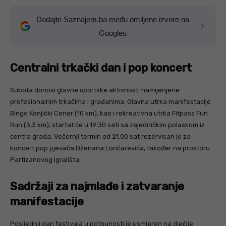
Dodajte Saznajem.ba među omiljene izvore na
Googleu
Centralni trkački dan i pop koncert
Subota donosi glavne sportske aktivnosti namijenjene
profesionalnim trkačima i građanima. Glavna utrka manifestacije
Bingo Konjički Cener (10 km), kao i rekreativna utrka Fitpass Fun
Run (3,3 km), startat će u 19:30 sati sa zajedničkim polaskom iz
centra grada. Večernji termin od 21:00 sat rezervisan je za
koncert pop pjevača Dženana Lončarevića, također na prostoru
Partizanovog igrališta.
Sadržaji za najmlađe i zatvaranje
manifestacije
Posljednji dan festivala u potpunosti je usmjeren na dječije