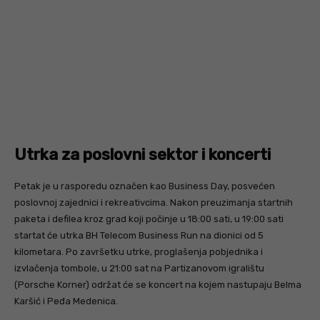
Utrka za poslovni sektor i koncerti
Petak je u rasporedu označen kao Business Day, posvećen
poslovnoj zajednici i rekreativcima. Nakon preuzimanja startnih
paketa i defilea kroz grad koji počinje u 18:00 sati, u 19:00 sati
startat će utrka BH Telecom Business Run na dionici od 5
kilometara. Po završetku utrke, proglašenja pobjednika i
izvlačenja tombole, u 21:00 sat na Partizanovom igralištu
(Porsche Korner) održat će se koncert na kojem nastupaju Belma
Karšić i Peđa Medenica.