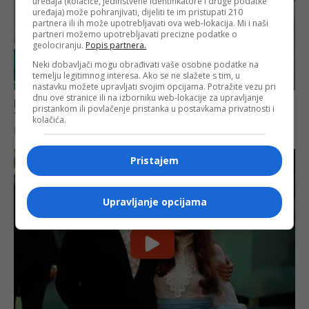
uređaja (kolačiće, jedinstvene identifikatore i druge podatke
uređaja) može pohranjivati, dijeliti te im pristupati 210
partnera ili ih može upotrebljavati ova web-lokacija. Mi i naši
partneri možemo upotrebljavati precizne podatke o
geolociranju.
Popis partnera.
Neki dobavljači mogu obrađivati vaše osobne podatke na
temelju legitimnog interesa. Ako se ne slažete s tim, u
nastavku možete upravljati svojim opcijama. Potražite vezu pri
dnu ove stranice ili na izborniku web-lokacije za upravljanje
pristankom ili povlačenje pristanka u postavkama privatnosti i
kolačića.
Pristajem
Upravljanje opcijama