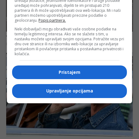
uređaja (kolačiće, jedinstvene identifikatore i druge podatke
uređaja) može pohranjivati, dijeliti te im pristupati 210
partnera ili ih može upotrebljavati ova web-lokacija. Mi i naši
partneri možemo upotrebljavati precizne podatke o
geolociranju.
Popis partnera.
Neki dobavljači mogu obrađivati vaše osobne podatke na
temelju legitimnog interesa. Ako se ne slažete s tim, u
nastavku možete upravljati svojim opcijama. Potražite vezu pri
dnu ove stranice ili na izborniku web-lokacije za upravljanje
pristankom ili povlačenje pristanka u postavkama privatnosti i
kolačića.
Pristajem
Upravljanje opcijama