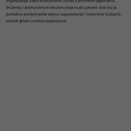
organizacija, kako bi bezbrižno uživali u prirodnim ljepotama,
druženju i jedinstvenom iskustvu koje nudi Lukomir. Sve što je
potrebno ponijeti jeste dobro raspoloženje”, ističe Emir Sultanić,
vlasnik @tam.outdoor.experience.