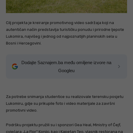
Cilj projekta je kreiranje promotivnog video sadržaja koji na
autentičan način predstavlja turističku ponudu i prirodne ljepote
Lukomira, najvišeg i jednog od najpoznatijih planinskih sela u
Bosni i Hercegovini.
Dodajte Saznajem.ba među omiljene izvore na
Googleu
Za potrebe snimanja studentice su realizovale terensku posjetu
Lukomiru, gdje su prikupile foto i video materijale za završni
promotivni video.
Podršku projektu pružili su i sponzori Gea Heal, Ministry of Ćejf,
cvjećara „La Flor“ Konjic, kao i Kapetan Teo, vlasnik restorana na