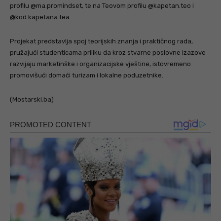
profilu @ma.promindset, te na Teovom profilu @kapetan.teo i
@kod.kapetana.tea.
Projekat predstavlja spoj teorijskih znanja i praktičnog rada,
pružajući studenticama priliku da kroz stvarne poslovne izazove
razvijaju marketinške i organizacijske vještine, istovremeno
promovišući domaći turizam i lokalne poduzetnike.
(Mostarski.ba)