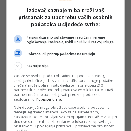
Izdavač saznajem.ba traži vaš
pristanak za upotrebu vaših osobnih
podataka u sljedeće svrhe:
Personalizirano oglašavanje i sadržaj, mjerenje
oglašavanja i sadržaja, uvidi u publiku i razvoj usluga
Pohrana i/ili pristup podacima na uređaju
Saznajte više
Vaši će se osobni podaci obrađivati, a podatke s vašeg
uređaja (kolačiće, jedinstvene identifikatore i druge podatke
uređaja) može pohranjivati, dijeliti te im pristupati 210
partnera ili ih može upotrebljavati ova web-lokacija. Mi i naši
partneri možemo upotrebljavati precizne podatke o
geolociranju.
Popis partnera.
Neki dobavljači mogu obrađivati vaše osobne podatke na
temelju legitimnog interesa. Ako se ne slažete s tim, u
nastavku možete upravljati svojim opcijama. Potražite vezu pri
dnu ove stranice ili na izborniku web-lokacije za upravljanje
pristankom ili povlačenje pristanka u postavkama privatnosti i
kolačića.