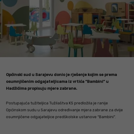
Općinski sud u Sarajevu donio je rješenje kojim se prema
osumnjičenim odgajateljicama iz vrtića “Bambini” u
Hadžićima propisuju mjere zabrane.
Postupajuća tužiteljica Tužilaštva KS predložila je ranije
Općinskom sudu u Sarajevu određivanje mjera zabrane za dvije
osumnjičene odgajateljice predškolske ustanove “Bambini”.