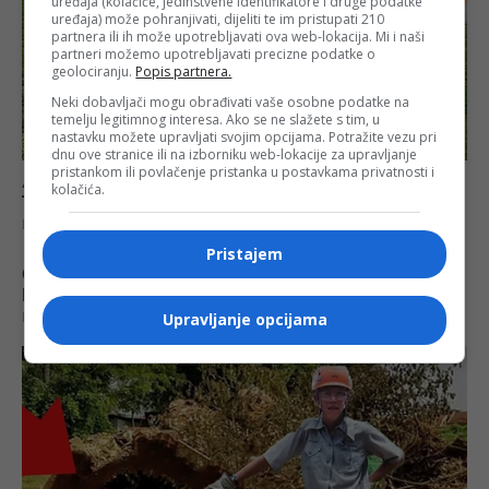
uređaja (kolačiće, jedinstvene identifikatore i druge podatke
uređaja) može pohranjivati, dijeliti te im pristupati 210
partnera ili ih može upotrebljavati ova web-lokacija. Mi i naši
partneri možemo upotrebljavati precizne podatke o
geolociranju.
Popis partnera.
Neki dobavljači mogu obrađivati vaše osobne podatke na
temelju legitimnog interesa. Ako se ne slažete s tim, u
nastavku možete upravljati svojim opcijama. Potražite vezu pri
dnu ove stranice ili na izborniku web-lokacije za upravljanje
pristankom ili povlačenje pristanka u postavkama privatnosti i
kolačića.
Pristajem
Upravljanje opcijama