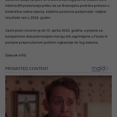
miliona KM predstavlja priliku da se finansijska podrška pretvori u
konkretna radna mjesta, stabilne poslovne poduhvate i vidljive
rezultate već u 2026. godini.
Javni poziv otvoren je do 13. aprila 2026. godine, a prijave sa
kompletnom dokumentacijom moraju biti zaprimljene u Fondu ili
poslane preporučenom poštom najkasnije do tog datuma.
(bljesak.info)