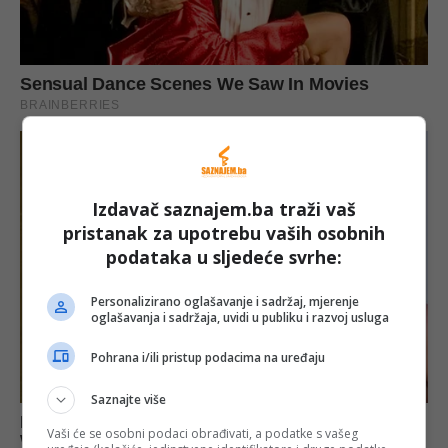
Izdavač saznajem.ba traži vaš
pristanak za upotrebu vaših osobnih
podataka u sljedeće svrhe:
Personalizirano oglašavanje i sadržaj, mjerenje
oglašavanja i sadržaja, uvidi u publiku i razvoj usluga
Pohrana i/ili pristup podacima na uređaju
Saznajte više
Vaši će se osobni podaci obrađivati, a podatke s vašeg