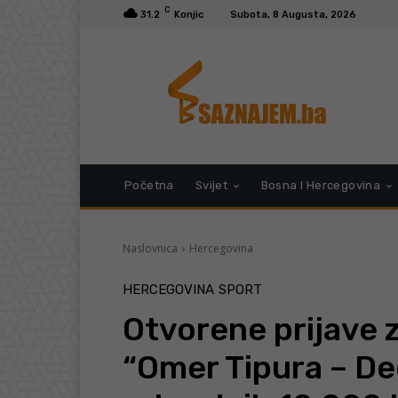
C
31.2
Konjic
Subota, 8 Augusta, 2026
Početna
Svijet
Bosna I Hercegovina
Naslovnica
Hercegovina
HERCEGOVINA
SPORT
Otvorene prijave z
“Omer Tipura – De