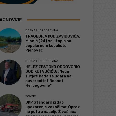
AJNOVIJE
BOSNA I HERCEGOVINA
TRAGEDIJA KOD ZAVIDOVIĆA:
Mladić (24) se utopio na
popularnom kupalištu
Pjenovac
BOSNA I HERCEGOVINA
HELEZ ŽESTOKO ODGOVORIO
DODIKU I VUČIĆU: „Neću
šutjeti kada se udara na
suverenitet Bosne i
Hercegovine“
KONJIC
JKP Standard izdao
upozorenje vozačima: Oprez
na putu u naselju Živašnica