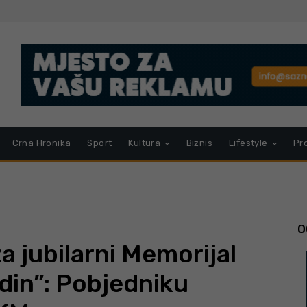
Crna Hronika
Sport
Kultura
Biznis
Lifestyle
Pr
O
a jubilarni Memorijal
din”: Pobjedniku