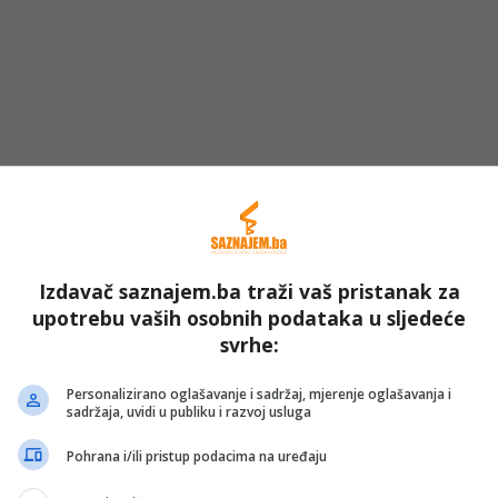
Izdavač saznajem.ba traži vaš pristanak za
upotrebu vaših osobnih podataka u sljedeće
na, a svaka ekipa može prijaviti najviše deset igrača.
svrhe:
cija po ekipi iznosi
200 KM
.
Personalizirano oglašavanje i sadržaj, mjerenje oglašavanja i
sadržaja, uvidi u publiku i razvoj usluga
ore na Googleu
Pohrana i/ili pristup podacima na uređaju
 KM
, a pobjedničkoj ekipi pripast će rekordnih
10.000 KM