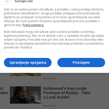
Saznajte više
.000 KM, trećeplasirani 1.500 KM, dok je za četvrto mjesto
Vaši će se osobni podaci obrađivati, a podatke s vašeg uređaja (kolačiće,
dodijeliti i priznanja za najboljeg strijelca, najboljeg
jedinstvene identifikatore i druge podatke uređaja) može pohranjivati,
dijeliti te im pristupati 210 partnera ili ih može upotrebljavati ova web-
lokacija. Mi i naši partneri možemo upotrebljavati precizne podatke o
geolociranju.
Popis partnera.
sklopu manifestacije bit će organizovan i pionirski
Neki dobavljači mogu obrađivati vaše osobne podatke na temelju
legitimnog interesa. Ako se ne slažete s tim, u nastavku možete upravljati
 uz simboličnu kotizaciju od 20 KM po ekipi.
svojim opcijama. Potražite vezu pri dnu ove stranice ili na izborniku web-
lokacije za upravljanje pristankom ili povlačenje pristanka u postavkama
privatnosti i kolačića.
Upravljanje opcijama
Pristajem