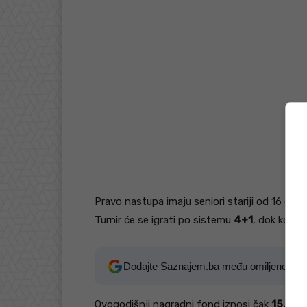
Pravo nastupa imaju seniori stariji od 16 godi
Turnir će se igrati po sistemu
4+1
, dok kotiza
Dodajte Saznajem.ba među omiljene izv
Ovogodišnji nagradni fond iznosi čak
15.000