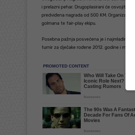
i prelazni pehar. Drugoplasirani će osvojiti 3
predviđena nagrada od 500 KM. Organizatori će 
golmana te fair-play ekipu.
Posebna pažnja posvećena je i najmlađima. U 
turnir za dječake rođene 2012. godine i mlađe,