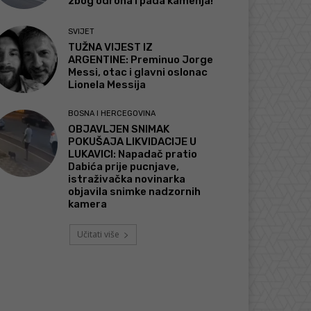
zbog odrona i pada kamenja!
SVIJET
TUŽNA VIJEST IZ
ARGENTINE: Preminuo Jorge
Messi, otac i glavni oslonac
Lionela Messija
BOSNA I HERCEGOVINA
OBJAVLJEN SNIMAK
POKUŠAJA LIKVIDACIJE U
LUKAVICI: Napadač pratio
Dabića prije pucnjave,
istraživačka novinarka
objavila snimke nadzornih
kamera
Učitati više