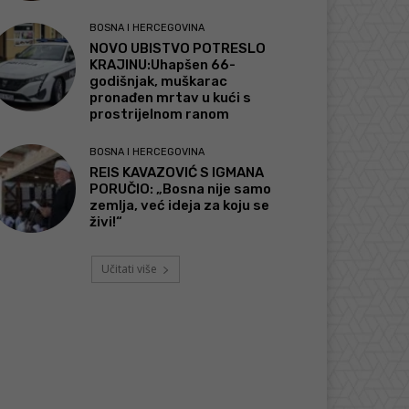
BOSNA I HERCEGOVINA
NOVO UBISTVO POTRESLO
KRAJINU:Uhapšen 66-
godišnjak, muškarac
pronađen mrtav u kući s
prostrijelnom ranom
BOSNA I HERCEGOVINA
REIS KAVAZOVIĆ S IGMANA
PORUČIO: „Bosna nije samo
zemlja, već ideja za koju se
živi!“
Učitati više