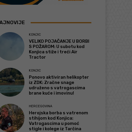
AJNOVIJE
KONJIC
VELIKO POJAČANJE U BORBI
S POŽAROM: U subotu kod
Konjica stiže i treći Air
Tractor
KONJIC
Ponovo aktiviran helikopter
iz ZDK: Zračne snage
udruženo s vatrogascima
brane kuće i imovinu!
HERCEGOVINA
Herojska borba s vatrenom
stihijom kod Konjica:
Vatrogascima u pomoć
stigle i kolege iz Tarčina