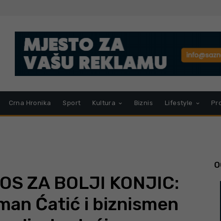
Crna Hronika
Sport
Kultura
Biznis
Lifestyle
Pr
O
S ZA BOLJI KONJIC:
an Ćatić i biznismen