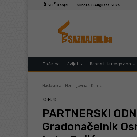
C
20
Konjic
Subota, 8 Augusta, 2026
Početna
Svijet
Bosna I Hercegovina
Naslovnica
Hercegovina
Konjic
KONJIC
PARTNERSKI ODNO
Gradonačelnik Osm