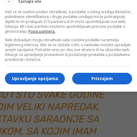
Saznajte više
Vaši će se osobni podaci obrađivati, a podatke s vašeg uređaja (kolačiće,
ore na Googleu
jedinstvene identifikatore i druge podatke uređaja) može pohranjivati,
dijeliti te im pristupati 210 partnera ili ih može upotrebljavati ova web-
lokacija. Mi i naši partneri možemo upotrebljavati precizne podatke o
geolociranju.
Popis partnera.
vija u dobrom smjeru“
Neki dobavljači mogu obrađivati vaše osobne podatke na temelju
legitimnog interesa. Ako se ne slažete s tim, u nastavku možete upravljati
svojim opcijama. Potražite vezu pri dnu ove stranice ili na izborniku web-
apretkom i promjenama koje zatiče u Konjicu prilikom svake
lokacije za upravljanje pristankom ili povlačenje pristanka u postavkama
privatnosti i kolačića.
Upravljanje opcijama
Pristajem
DRAGO DA SAM I OVE
U I ŠTO SVAKE GODINE
IM VELIKI NAPREDAK.
STAVKU SARADNJE SA
KOM, SA KOJIM IMAM