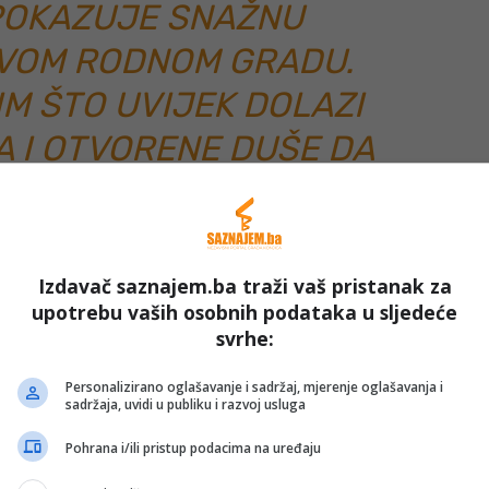
 POKAZUJE SNAŽNU
VOM RODNOM GRADU.
IM ŠTO UVIJEK DOLAZI
 I OTVORENE DUŠE DA
JEDNO S NAMA OVDJE U
PRAVI I SA NAŠIM
. DRAGO NAM JE DA
Izdavač saznajem.ba traži vaš pristanak za
upotrebu vaših osobnih podataka u sljedeće
E KOJI ŽELE, MOGU I
svrhe:
 SVOJ GRAD I U POMOĆ
Personalizirano oglašavanje i sadržaj, mjerenje oglašavanja i
OVNIŠTVU“, KAZAO JE
sadržaja, uvidi u publiku i razvoj usluga
ČELNIK ĆATIĆ.
Pohrana i/ili pristup podacima na uređaju