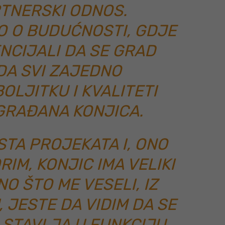
TNERSKI ODNOS.
O O BUDUĆNOSTI, GDJE
NCIJALI DA SE GRAD
 DA SVI ZAJEDNO
OLJITKU I KVALITETI
 GRAĐANA KONJICA.
STA PROJEKATA I, ONO
IM, KONJIC IMA VELIKI
O ŠTO ME VESELI, IZ
 JESTE DA VIDIM DA SE
 STAVLJA U FUNKCIJU.