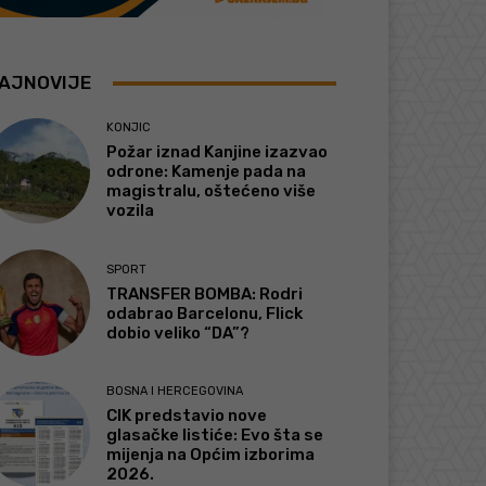
AJNOVIJE
KONJIC
Požar iznad Kanjine izazvao
odrone: Kamenje pada na
magistralu, oštećeno više
vozila
SPORT
TRANSFER BOMBA: Rodri
odabrao Barcelonu, Flick
dobio veliko “DA”?
BOSNA I HERCEGOVINA
CIK predstavio nove
glasačke listiće: Evo šta se
mijenja na Općim izborima
2026.