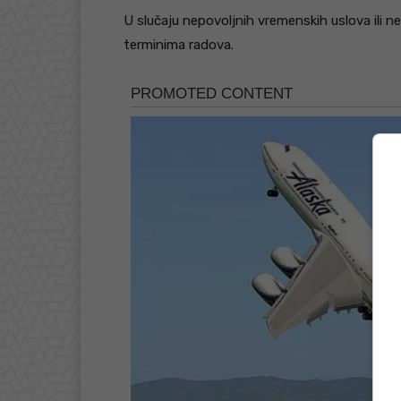
U slučaju nepovoljnih vremenskih uslova ili 
terminima radova.