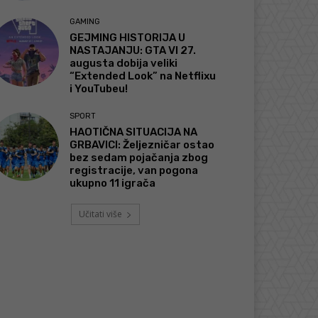
GAMING
GEJMING HISTORIJA U
NASTAJANJU: GTA VI 27.
augusta dobija veliki
“Extended Look” na Netflixu
i YouTubeu!
SPORT
HAOTIČNA SITUACIJA NA
GRBAVICI: Željezničar ostao
bez sedam pojačanja zbog
registracije, van pogona
ukupno 11 igrača
Učitati više