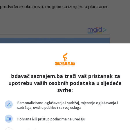
nepredviđenih okolnosti, moguće su izmjene u planiranim
Izdavač saznajem.ba traži vaš pristanak za
upotrebu vaših osobnih podataka u sljedeće
svrhe:
Personalizirano oglašavanje i sadržaj, mjerenje oglašavanja i
sadržaja, uvidi u publiku i razvoj usluga
Pohrana i/ili pristup podacima na uređaju