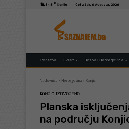
C
34.8
Konjic
Četvrtak, 6 Augusta, 2026
Početna
Svijet
Bosna I Hercegovina
Naslovnica
Hercegovina
Konjic
KONJIC
IZDVOJENO
Planska isključenj
na području Konjic