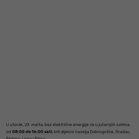
U utorak, 23. marta, bez električne energije će u jutarnjim satima,
od
08:00 do 16:00 sati
, biti dijelovi naselja Dobrogošće, Gradac,
Štrbine, Liska i Šćipe.