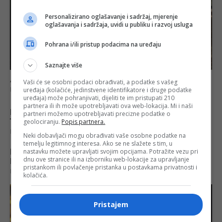
Personalizirano oglašavanje i sadržaj, mjerenje
oglašavanja i sadržaja, uvidi u publiku i razvoj usluga
Pohrana i/ili pristup podacima na uređaju
Saznajte više
Vaši će se osobni podaci obrađivati, a podatke s vašeg
uređaja (kolačiće, jedinstvene identifikatore i druge podatke
uređaja) može pohranjivati, dijeliti te im pristupati 210
partnera ili ih može upotrebljavati ova web-lokacija. Mi i naši
partneri možemo upotrebljavati precizne podatke o
geolociranju.
Popis partnera.
Neki dobavljači mogu obrađivati vaše osobne podatke na
temelju legitimnog interesa. Ako se ne slažete s tim, u
nastavku možete upravljati svojim opcijama. Potražite vezu pri
dnu ove stranice ili na izborniku web-lokacije za upravljanje
pristankom ili povlačenje pristanka u postavkama privatnosti i
kolačića.
Pristajem