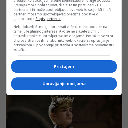
uređaja (kolačiće, jedinstvene identifikatore i druge podatke
uređaja) može pohranjivati, dijeliti te im pristupati 210
partnera ili ih može upotrebljavati ova web-lokacija. Mi i naši
partneri možemo upotrebljavati precizne podatke o
geolociranju.
Popis partnera.
Neki dobavljači mogu obrađivati vaše osobne podatke na
temelju legitimnog interesa. Ako se ne slažete s tim, u
nastavku možete upravljati svojim opcijama. Potražite vezu pri
dnu ove stranice ili na izborniku web-lokacije za upravljanje
pristankom ili povlačenje pristanka u postavkama privatnosti i
kolačića.
Pristajem
Upravljanje opcijama