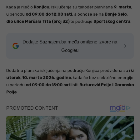
Kada je riječ o
Konjicu
, isključenja su također planirana
9. marta
,
u periodu
od 09:00 do 12:00 sati
, a odnose se na
Donje Selo,
dio ulice Maršala Tita (broj 32)
te područje
Sportskog centra
.
Dodajte Saznajem.ba među omiljene izvore na
Googleu
Dodatna planska isključenja na području Konjica predviđena su i
u
utorak, 10. marta 2026. godine
, kada će bez električne energije
u periodu
od 09:00 do 15:00 sati
biti
Buturović Polje i Goransko
Polje
.