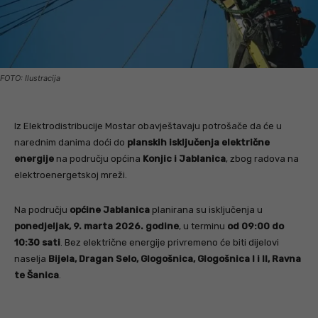
FOTO: Ilustracija
Iz Elektrodistribucije Mostar obavještavaju potrošače da će u
narednim danima doći do
planskih isključenja električne
energije
na području općina
Konjic i Jablanica
, zbog radova na
elektroenergetskoj mreži.
Na području
općine Jablanica
planirana su isključenja u
ponedjeljak, 9. marta 2026. godine
, u terminu
od 09:00 do
10:30 sati
. Bez električne energije privremeno će biti dijelovi
naselja
Bijela, Dragan Selo, Glogošnica, Glogošnica I i II, Ravna
te Šanica
.