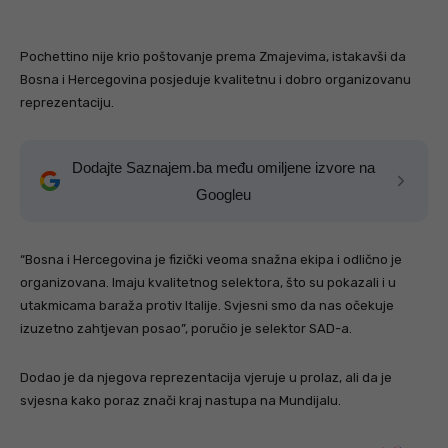
Pochettino nije krio poštovanje prema Zmajevima, istakavši da
Bosna i Hercegovina posjeduje kvalitetnu i dobro organizovanu
reprezentaciju.
Dodajte Saznajem.ba među omiljene izvore na
Googleu
“Bosna i Hercegovina je fizički veoma snažna ekipa i odlično je
organizovana. Imaju kvalitetnog selektora, što su pokazali i u
utakmicama baraža protiv Italije. Svjesni smo da nas očekuje
izuzetno zahtjevan posao”, poručio je selektor SAD-a.
Dodao je da njegova reprezentacija vjeruje u prolaz, ali da je
svjesna kako poraz znači kraj nastupa na Mundijalu.