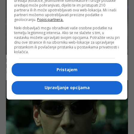
uređaja (kolačiće, jedinstvene identifikatore i druge podatke
uređaja) može pohranjivati, dijeliti te im pristupati 210
partnera ili ih može upotrebljavati ova web-lokacija. Mi i naši
partneri možemo upotrebljavati precizne podatke o
geolociranju.
Popis partnera.
Neki dobavljači mogu obrađivati vaše osobne podatke na
temelju legitimnog interesa. Ako se ne slažete s tim, u
nastavku možete upravljati svojim opcijama. Potražite vezu pri
dnu ove stranice ili na izborniku web-lokacije za upravljanje
pristankom ili povlačenje pristanka u postavkama privatnosti i
kolačića.
Pristajem
Upravljanje opcijama