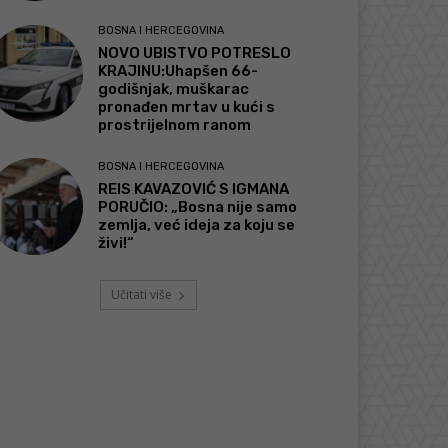
BOSNA I HERCEGOVINA
NOVO UBISTVO POTRESLO
KRAJINU:Uhapšen 66-
godišnjak, muškarac
pronađen mrtav u kući s
prostrijelnom ranom
BOSNA I HERCEGOVINA
REIS KAVAZOVIĆ S IGMANA
PORUČIO: „Bosna nije samo
zemlja, već ideja za koju se
živi!“
Učitati više