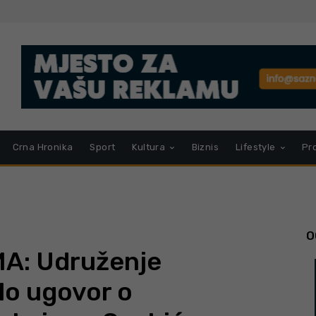
Crna Hronika
Sport
Kultura
Biznis
Lifestyle
Pr
O
A: Udruženje
lo ugovor o