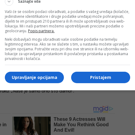
Saznajte više
oliko u svojim naseljima poznaju učenike ili studente
Vaši će se osobni podaci obrađivati, a podatke s vašeg uređaja (kolačiće,
jedinstvene identifikatore i druge podatke uređaja) može pohranjivati,
r, svi koji žele podržati Fond za stipendiranje učenika
dijeliti te im pristupati 210 partnera ili ih može upotrebljavati ova web-
 Udruženja „Andalus“:
lokacija. Mi i naši partneri možemo upotrebljavati precizne podatke o
geolociranju.
Popis partnera.
Neki dobavljači mogu obrađivati vaše osobne podatke na temelju
20021706
legitimnog interesa. Ako se ne slažete s tim, u nastavku možete upravljati
svojim opcijama. Potražite vezu pri dnu ove stranice ili na izborniku web-
065310002867
BBIBBA22XXX
(SWIFT:
)
lokacije za upravljanje pristankom ili povlačenje pristanka u postavkama
privatnosti i kolačića.
Upravljanje opcijama
Pristajem
oruku: „Naše je samo ono što damo!“.