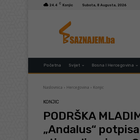
C
24.4
Konjic
Subota, 8 Augusta, 2026
Početna
Svijet
Bosna I Hercegovina
Naslovnica
Hercegovina
Konjic
KONJIC
PODRŠKA MLADIM
„Andalus“ potpisa