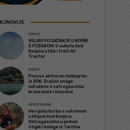
AJNOVIJE
KONJIC
VELIKO POJAČANJE U BORBI
S POŽAROM: U subotu kod
Konjica stiže i treći Air
Tractor
KONJIC
Ponovo aktiviran helikopter
iz ZDK: Zračne snage
udruženo s vatrogascima
brane kuće i imovinu!
HERCEGOVINA
Herojska borba s vatrenom
stihijom kod Konjica:
Vatrogascima u pomoć
stigle i kolege iz Tarčina