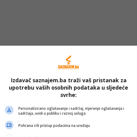
mu ova stipendija biti od pomoći i poslužiti kao podstrek
alim učenicima, te da u budućnosti doprinosi unapređenju
Izdavač saznajem.ba traži vaš pristanak za
iku zahvalnost svim donatorima koji redovno podržavaju
upotrebu vaših osobnih podataka u sljedeće
svrhe:
Personalizirano oglašavanje i sadržaj, mjerenje oglašavanja i
ore na Googleu
sadržaja, uvidi u publiku i razvoj usluga
Pohrana i/ili pristup podacima na uređaju
diranje?