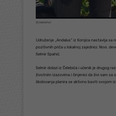
Screenshot
Udruženje „Andalus“ iz Konjica nastavlja sa r
pozitivnih priča u lokalnoj zajednici. Novi, 
Selmir Spahić.
Selmir dolazi iz Čelebića i učenik je drugog r
životnim izazovima i činjenici da živi sam sa 
školovanja planira se aktivno baviti svojom 