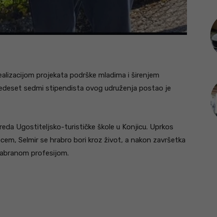
ealizacijom projekata podrške mladima i širenjem
devedeset sedmi stipendista ovog udruženja postao je
azreda Ugostiteljsko-turističke škole u Konjicu. Uprkos
ocem, Selmir se hrabro bori kroz život, a nakon završetka
izabranom profesijom.