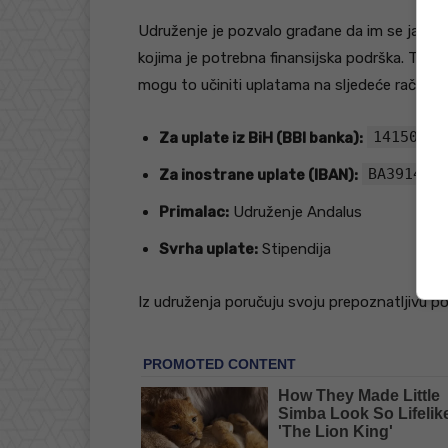
Udruženje je pozvalo građane da im se jave uk
kojima je potrebna finansijska podrška. Takođe
mogu to učiniti uplatama na sljedeće račune
14150653
Za uplate iz BiH (BBI banka):
BA391415
Za inostrane uplate (IBAN):
Primalac:
Udruženje Andalus
Svrha uplate:
Stipendija
Iz udruženja poručuju svoju prepoznatljivu p