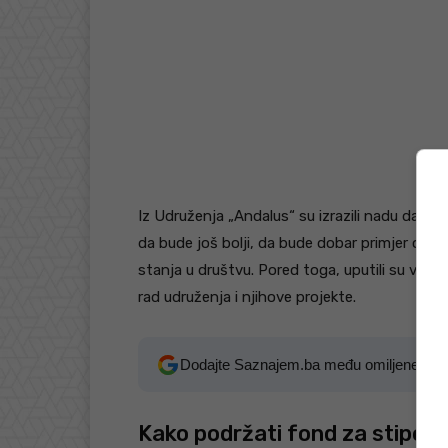
Iz Udruženja „Andalus“ su izrazili nadu da će 
da bude još bolji, da bude dobar primjer ost
stanja u društvu. Pored toga, uputili su vel
rad udruženja i njihove projekte.
Dodajte Saznajem.ba među omiljene izv
Kako podržati fond za stipen