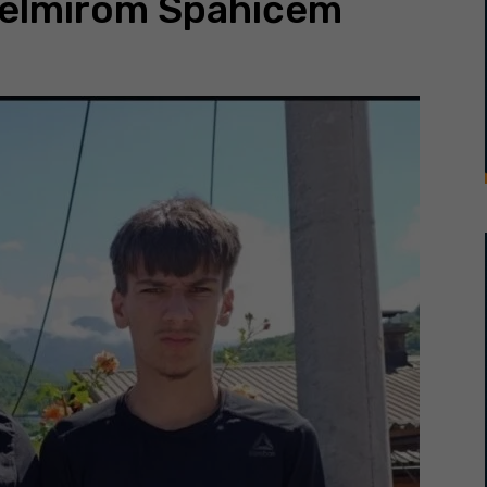
 Selmirom Spahićem