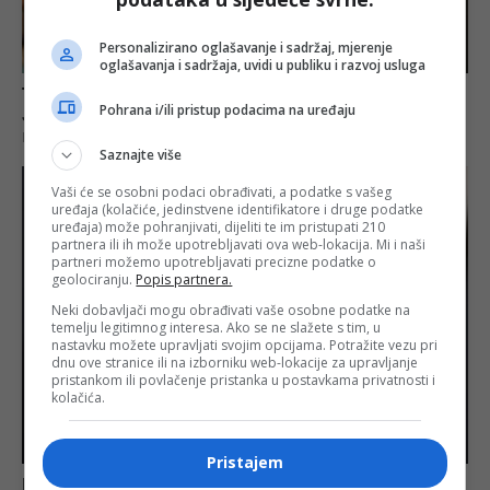
Personalizirano oglašavanje i sadržaj, mjerenje
oglašavanja i sadržaja, uvidi u publiku i razvoj usluga
Pohrana i/ili pristup podacima na uređaju
Saznajte više
Vaši će se osobni podaci obrađivati, a podatke s vašeg
uređaja (kolačiće, jedinstvene identifikatore i druge podatke
uređaja) može pohranjivati, dijeliti te im pristupati 210
partnera ili ih može upotrebljavati ova web-lokacija. Mi i naši
partneri možemo upotrebljavati precizne podatke o
geolociranju.
Popis partnera.
Neki dobavljači mogu obrađivati vaše osobne podatke na
temelju legitimnog interesa. Ako se ne slažete s tim, u
nastavku možete upravljati svojim opcijama. Potražite vezu pri
dnu ove stranice ili na izborniku web-lokacije za upravljanje
pristankom ili povlačenje pristanka u postavkama privatnosti i
kolačića.
Pristajem