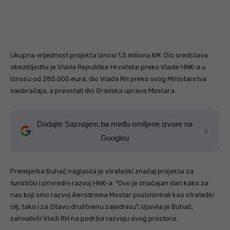
Ukupna vrijednost projekta iznosi 1,5 miliona KM. Dio sredstava
obezbijedila je Vlada Republike Hrvatske preko Vlade HNK-a u
iznosu od 285.000 eura, dio Vlada RH preko svog Ministarstva
saobraćaja, a preostali dio Gradska uprava Mostara.
Dodajte Saznajem.ba među omiljene izvore na
Googleu
Premijerka Buhač naglasila je strateški značaj projekta za
turistički i privredni razvoj HNK-a. “Ovo je značajan dan kako za
nas koji smo razvoj Aerodroma Mostar pozicionirali kao strateški
cilj, tako i za čitavu društvenu zajednicu”, izjavila je Buhač,
zahvalivši Vladi RH na podršci razvoju ovog prostora.