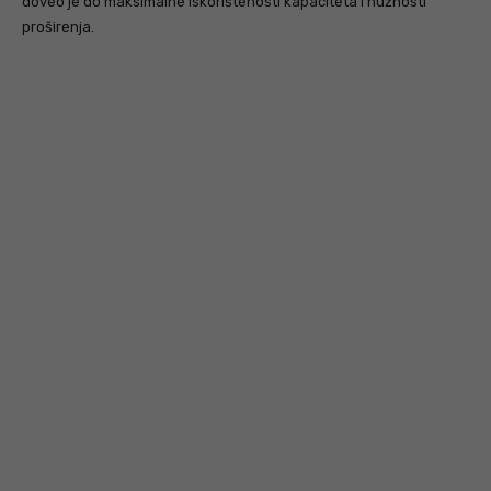
doveo je do maksimalne iskorištenosti kapaciteta i nužnosti
proširenja.