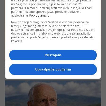
uređaja (kolačiće, jedinstvene identifikatore i druge podatke
uređaja) može pohranjivati, dijeliti te im pristupati 210
partnera ili ih može upotrebljavati ova web-lokacija. Mi i naši
partneri možemo upotrebljavati precizne podatke o
geolociranju.
Popis partnera.
Neki dobavljači mogu obrađivati vaše osobne podatke na
temelju legitimnog interesa. Ako se ne slažete s tim, u
nastavku možete upravljati svojim opcijama. Potražite vezu pri
dnu ove stranice ili na izborniku web-lokacije za upravljanje
pristankom ili povlačenje pristanka u postavkama privatnosti i
kolačića.
Pristajem
Upravljanje opcijama