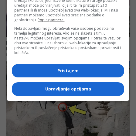
uređaja (kolačiće, jedinstvene identifikatore i druge podatke
uređaja) može pohranjivati, dijeliti te im pristupati 210
partnera ili ih može upotrebljavati ova web-lokacija. Mi i naši
partneri možemo upotrebljavati precizne podatke o
geolociranju.
Popis partnera.
Neki dobavljači mogu obrađivati vaše osobne podatke na
temelju legitimnog interesa. Ako se ne slažete s tim, u
nastavku možete upravljati svojim opcijama. Potražite vezu pri
dnu ove stranice ili na izborniku web-lokacije za upravljanje
pristankom ili povlačenje pristanka u postavkama privatnosti i
kolačića.
Pristajem
Upravljanje opcijama