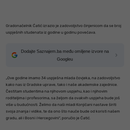
Gradonačelnik Ćatić izrazio je zadovoljstvo činjenicom da se broj
uspješnih studenata iz godine u godinu povećava.
Dodajte Saznajem.ba među omiljene izvore na
Googleu
„Ove godine imamo 34 uspješna mlada čovjeka, na zadovoljstvo
kako nas iz Gradske uprave, tako i naše akademske zajednice.
Čestitam studentima na njihovom uspjehu, kao i njihovim
roditeljima i profesorima, sa željom da ovakvih uspjeha bude još
više u budućnosti. Želimo da naši mladi Konjičani nastave širiti
svoja znanja i vidike, te da ono što nauče bude od koristi našem
gradu, ali i Bosni i Hercegovini“, poručio je Ćatić.