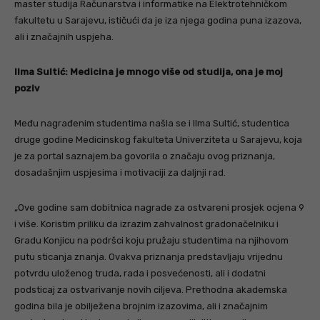
master studija Računarstva i informatike na Elektrotehničkom
fakultetu u Sarajevu, ističući da je iza njega godina puna izazova,
ali i značajnih uspjeha.
Ilma Sultić: Medicina je mnogo više od studija, ona je moj
poziv
Među nagrađenim studentima našla se i Ilma Sultić, studentica
druge godine Medicinskog fakulteta Univerziteta u Sarajevu, koja
je za portal saznajem.ba govorila o značaju ovog priznanja,
dosadašnjim uspjesima i motivaciji za daljnji rad.
„Ove godine sam dobitnica nagrade za ostvareni prosjek ocjena 9
i više. Koristim priliku da izrazim zahvalnost gradonačelniku i
Gradu Konjicu na podršci koju pružaju studentima na njihovom
putu sticanja znanja. Ovakva priznanja predstavljaju vrijednu
potvrdu uloženog truda, rada i posvećenosti, ali i dodatni
podsticaj za ostvarivanje novih ciljeva. Prethodna akademska
godina bila je obilježena brojnim izazovima, ali i značajnim