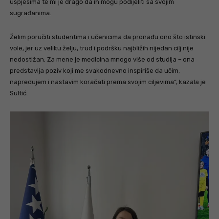
uspjesima te mi je drago da ih mogu podijeliti sa svojim
sugrađanima.
Želim poručiti studentima i učenicima da pronađu ono što istinski
vole, jer uz veliku želju, trud i podršku najbližih nijedan cilj nije
nedostižan. Za mene je medicina mnogo više od studija – ona
predstavlja poziv koji me svakodnevno inspiriše da učim,
napredujem i nastavim koračati prema svojim ciljevima“, kazala je
Sultić.