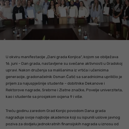
U okviru manifestacije „Dani grada Konjica“, kojom se obilježava
16. juni – Dan grada, nastavljene su svečane aktivnosti u Gradskoj
upravi. Nakon druženja sa mališanima iz vrtića i učenicima
generacije, gradonačelnik Osman Ćatić sa saradnicima upriličio je
prijem za najuspješnije studente – dobitnike Dekanove i
Rektorove nagrade, Srebrne i Zlatne značke, Povelje univerziteta,
kao i studente sa prosjekom ocjena 9 i više.
Treću godinu zaredom Grad Konjic povodom Dana grada
nagrađuje svoje najbolje akademce koji su ispunili uslove javnog
poziva za dodjelu jednokratnih finansijskih nagrada u iznosu od