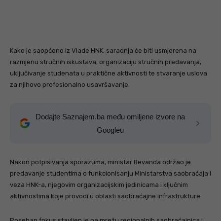
Kako je saopćeno iz Vlade HNK, saradnja će biti usmjerena na
razmjenu stručnih iskustava, organizaciju stručnih predavanja,
uključivanje studenata u praktične aktivnosti te stvaranje uslova
za njihovo profesionalno usavršavanje.
Dodajte Saznajem.ba među omiljene izvore na
Googleu
Nakon potpisivanja sporazuma, ministar Bevanda održao je
predavanje studentima o funkcionisanju Ministarstva saobraćaja i
veza HNK-a, njegovim organizacijskim jedinicama i ključnim
aktivnostima koje provodi u oblasti saobraćajne infrastrukture.
Poseban fokus stavljen je na mrežu regionalnih saobraćajnica i