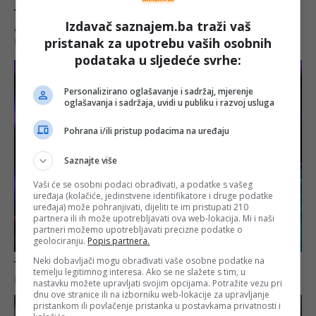
Izdavač saznajem.ba traži vaš
pristanak za upotrebu vaših osobnih
podataka u sljedeće svrhe:
Personalizirano oglašavanje i sadržaj, mjerenje
oglašavanja i sadržaja, uvidi u publiku i razvoj usluga
Pohrana i/ili pristup podacima na uređaju
Saznajte više
Vaši će se osobni podaci obrađivati, a podatke s vašeg
uređaja (kolačiće, jedinstvene identifikatore i druge podatke
uređaja) može pohranjivati, dijeliti te im pristupati 210
partnera ili ih može upotrebljavati ova web-lokacija. Mi i naši
partneri možemo upotrebljavati precizne podatke o
geolociranju.
Popis partnera.
Neki dobavljači mogu obrađivati vaše osobne podatke na
temelju legitimnog interesa. Ako se ne slažete s tim, u
nastavku možete upravljati svojim opcijama. Potražite vezu pri
dnu ove stranice ili na izborniku web-lokacije za upravljanje
pristankom ili povlačenje pristanka u postavkama privatnosti i