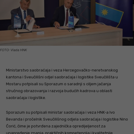
FOTO: Vlada HNK
Ministarstvo saobraćaja i veza Hercegovačko-neretvanskog
kantona i Sveučilišni odjel saobraćaja i logistike Sveučilišta u
Mostaru potpisali su Sporazum o saradnji s ciljem jačanja
stručnog obrazovanja i razvoja budućih kadrova u oblasti
saobraćaja i logistike.
Sporazum su potpisali ministar saobraćaja i veza HNK-a Ivo
Bevanda i pročelnik Sveučilišnog odjela saobraćaja i logistike Nino
Ćorić, čime je potvrđena zajednička opredijeljenost za
unapređenje znanja, praktičnih kompetencija i kvalitetnije