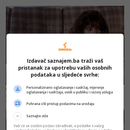
Izdavač saznajem.ba traži vaš
pristanak za upotrebu vaših osobnih
podataka u sljedeće svrhe:
Personalizirano oglašavanje i sadržaj, mjerenje
oglašavanja i sadržaja, uvidi u publiku i razvoj usluga
Pohrana i/ili pristup podacima na uređaju
Saznajte više
Vaši će se osobni podaci obrađivati, a podatke s vašeg