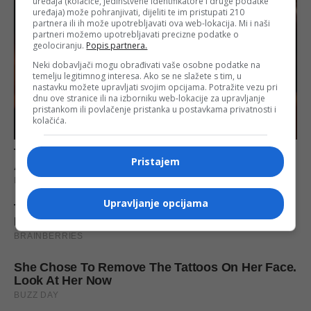
uređaja (kolačiće, jedinstvene identifikatore i druge podatke
uređaja) može pohranjivati, dijeliti te im pristupati 210
partnera ili ih može upotrebljavati ova web-lokacija. Mi i naši
partneri možemo upotrebljavati precizne podatke o
geolociranju.
Popis partnera.
Neki dobavljači mogu obrađivati vaše osobne podatke na
temelju legitimnog interesa. Ako se ne slažete s tim, u
nastavku možete upravljati svojim opcijama. Potražite vezu pri
dnu ove stranice ili na izborniku web-lokacije za upravljanje
pristankom ili povlačenje pristanka u postavkama privatnosti i
kolačića.
Pristajem
Upravljanje opcijama