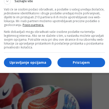
Saznajte više
Vaši će se osobni podaci obrađivati, a podatke s vašeg uređaja (kolačiće,
jedinstvene identifikatore i druge podatke uređaja) može pohranjivati,
dijeliti te im pristupati 210 partnera ili ih može upotrebljavati ova web-
lokacija. Mi i naši partneri možemo upotrebljavati precizne podatke o
geolociranju.
Popis partnera.
Neki dobavljači mogu obrađivati vaše osobne podatke na temelju
legitimnog interesa. Ako se ne slažete s tim, u nastavku možete upravljati
svojim opcijama. Potražite vezu pri dnu ove stranice ili na izborniku web-
lokacije za upravljanje pristankom ili povlačenje pristanka u postavkama
privatnosti i kolačića.
Upravljanje opcijama
Pristajem