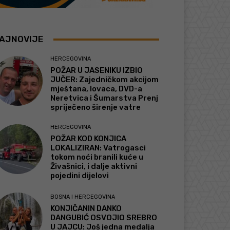
AJNOVIJE
HERCEGOVINA
POŽAR U JASENIKU IZBIO
JUČER: Zajedničkom akcijom
mještana, lovaca, DVD-a
Neretvica i Šumarstva Prenj
spriječeno širenje vatre
HERCEGOVINA
POŽAR KOD KONJICA
LOKALIZIRAN: Vatrogasci
tokom noći branili kuće u
Živašnici, i dalje aktivni
pojedini dijelovi
BOSNA I HERCEGOVINA
KONJIČANIN DANKO
DANGUBIĆ OSVOJIO SREBRO
U JAJCU: Još jedna medalja