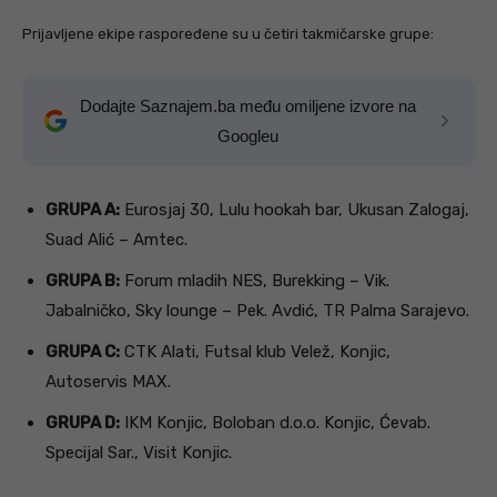
Prijavljene ekipe raspoređene su u četiri takmičarske grupe:
Dodajte Saznajem.ba među omiljene izvore na
Googleu
GRUPA A:
Eurosjaj 30, Lulu hookah bar, Ukusan Zalogaj,
Suad Alić – Amtec.
GRUPA B:
Forum mladih NES, Burekking – Vik.
Jabalničko, Sky lounge – Pek. Avdić, TR Palma Sarajevo.
GRUPA C:
CTK Alati, Futsal klub Velež, Konjic,
Autoservis MAX.
GRUPA D:
IKM Konjic, Boloban d.o.o. Konjic, Ćevab.
Specijal Sar., Visit Konjic.