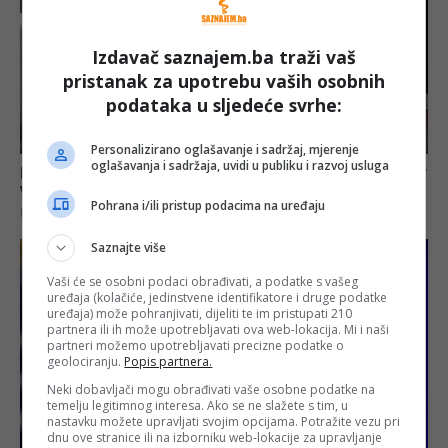
Izdavač saznajem.ba traži vaš
pristanak za upotrebu vaših osobnih
podataka u sljedeće svrhe:
Personalizirano oglašavanje i sadržaj, mjerenje
oglašavanja i sadržaja, uvidi u publiku i razvoj usluga
Pohrana i/ili pristup podacima na uređaju
Saznajte više
Vaši će se osobni podaci obrađivati, a podatke s vašeg
uređaja (kolačiće, jedinstvene identifikatore i druge podatke
uređaja) može pohranjivati, dijeliti te im pristupati 210
partnera ili ih može upotrebljavati ova web-lokacija. Mi i naši
partneri možemo upotrebljavati precizne podatke o
geolociranju.
Popis partnera.
Neki dobavljači mogu obrađivati vaše osobne podatke na
temelju legitimnog interesa. Ako se ne slažete s tim, u
nastavku možete upravljati svojim opcijama. Potražite vezu pri
dnu ove stranice ili na izborniku web-lokacije za upravljanje