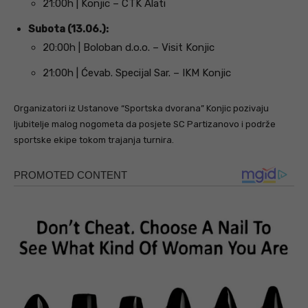
21:00h | Konjic – CTK Alati
Subota (13.06.):
20:00h | Boloban d.o.o. – Visit Konjic
21:00h | Ćevab. Specijal Sar. – IKM Konjic
Organizatori iz Ustanove “Sportska dvorana” Konjic pozivaju
ljubitelje malog nogometa da posjete SC Partizanovo i podrže
sportske ekipe tokom trajanja turnira.