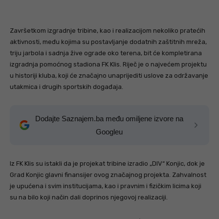
Završetkom izgradnje tribine, kao i realizacijom nekoliko pratećih
aktivnosti, među kojima su postavljanje dodatnih zaštitnih mreža,
triju jarbola i sadnja žive ograde oko terena, bit će kompletirana
izgradnja pomoćnog stadiona FK Klis. Riječ je o najvećem projektu
u historiji kluba, koji će značajno unaprijediti uslove za održavanje
utakmica i drugih sportskih događaja.
Dodajte Saznajem.ba među omiljene izvore na
Googleu
Iz FK Klis su istakli da je projekat tribine izradio „DIV“ Konjic, dok je
Grad Konjic glavni finansijer ovog značajnog projekta. Zahvalnost
je upućena i svim institucijama, kao i pravnim i fizičkim licima koji
su na bilo koji način dali doprinos njegovoj realizaciji.