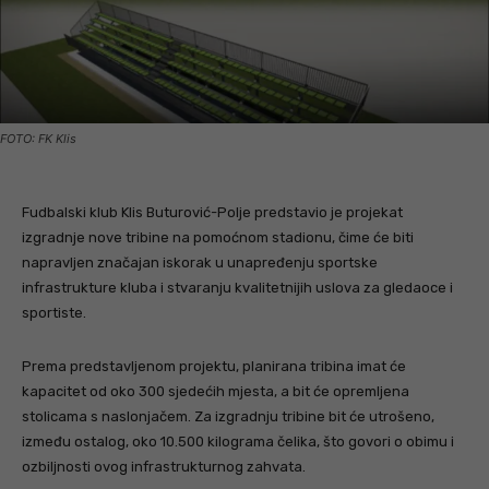
FOTO: FK Klis
Fudbalski klub Klis Buturović-Polje predstavio je projekat
izgradnje nove tribine na pomoćnom stadionu, čime će biti
napravljen značajan iskorak u unapređenju sportske
infrastrukture kluba i stvaranju kvalitetnijih uslova za gledaoce i
sportiste.
Prema predstavljenom projektu, planirana tribina imat će
kapacitet od oko 300 sjedećih mjesta, a bit će opremljena
stolicama s naslonjačem. Za izgradnju tribine bit će utrošeno,
između ostalog, oko 10.500 kilograma čelika, što govori o obimu i
ozbiljnosti ovog infrastrukturnog zahvata.