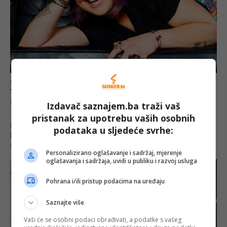
Izdavač saznajem.ba traži vaš
pristanak za upotrebu vaših osobnih
podataka u sljedeće svrhe:
Personalizirano oglašavanje i sadržaj, mjerenje
oglašavanja i sadržaja, uvidi u publiku i razvoj usluga
Pohrana i/ili pristup podacima na uređaju
Saznajte više
Vaši će se osobni podaci obrađivati, a podatke s vašeg