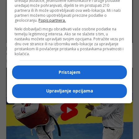
uređaja (kolačiće, jedinstvene identifikatore i druge podatke
uređaja) može pohranjivati, dijeliti te im pristupati 210
partnera ili ih može upotrebljavati ova web-lokacija. Mi i naši
partneri možemo upotrebljavati precizne podatke o
geolociranju.
Popis partnera.
Neki dobavljači mogu obrađivati vaše osobne podatke na
temelju legitimnog interesa. Ako se ne slažete s tim, u
nastavku možete upravljati svojim opcijama. Potražite vezu pri
dnu ove stranice ili na izborniku web-lokacije za upravljanje
pristankom ili povlačenje pristanka u postavkama privatnosti i
kolačića.
Pristajem
Upravljanje opcijama