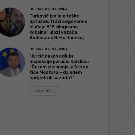
BOSNA I HERCEGOVINA
Turković iznijela teške
optužbe: Traži odgovore o
slučaju 818 kilograma
kokaina i ulozi vozača
Ambasade BiH u Danskoj
BOSNA I HERCEGOVINA
Hurtić nakon odluke
inspekcije poručio Kordiću:
“Čekam izvinjenje, a što se
tiče Mostara – da uđem
sprijeda ili sazada?”
Učitati više