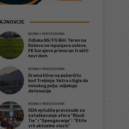
AJNOVIJE
BOSNA I HERCEGOVINA
Odluka NS/FS BiH: Teren na
Koševu ne ispunjava uslove,
FK Sarajevo primoran tražiti
novi dom
BOSNA I HERCEGOVINA
Dramatično na požarištu
kod Trebinja: Vatra stigla do
minskog polja, odjekuju
detonacije
BOSNA I HERCEGOVINA
SDA optužila pravosuđe za
zataškavanje afera “Black
Tie” i “Spengavanje”: “Štite
vrh aktuelne vlasti”