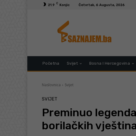
C
21.9
Konjic
Četvrtak, 6 Augusta, 2026
Početna
Svijet
Bosna I Hercegovina
Naslovnica
Svijet
SVIJET
Preminuo legendar
borilačkih vještin