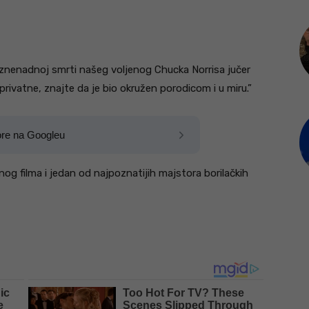
 iznenadnoj smrti našeg voljenog Chucka Norrisa jučer
 privatne, znajte da je bio okružen porodicom i u miru.”
ore na Googleu
og filma i jedan od najpoznatijih majstora borilačkih