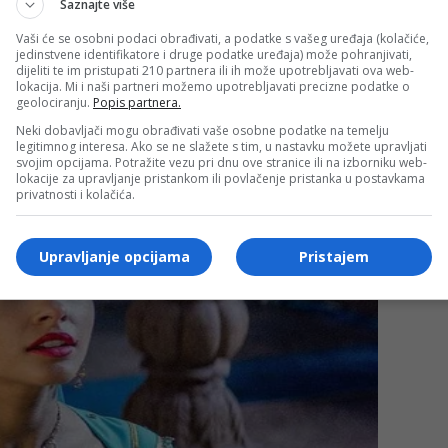
Saznajte više
Vaši će se osobni podaci obrađivati, a podatke s vašeg uređaja (kolačiće,
jedinstvene identifikatore i druge podatke uređaja) može pohranjivati,
dijeliti te im pristupati 210 partnera ili ih može upotrebljavati ova web-
lokacija. Mi i naši partneri možemo upotrebljavati precizne podatke o
geolociranju.
Popis partnera.
Neki dobavljači mogu obrađivati vaše osobne podatke na temelju
legitimnog interesa. Ako se ne slažete s tim, u nastavku možete upravljati
svojim opcijama. Potražite vezu pri dnu ove stranice ili na izborniku web-
lokacije za upravljanje pristankom ili povlačenje pristanka u postavkama
privatnosti i kolačića.
Upravljanje opcijama
Pristajem