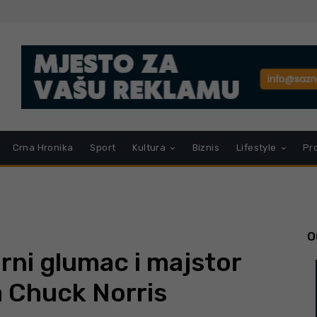
Crna Hronika
Sport
Kultura
Biznis
Lifestyle
Pr
O
ni glumac i majstor
a Chuck Norris