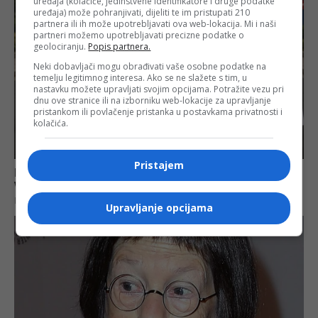
uređaja (kolačiće, jedinstvene identifikatore i druge podatke
uređaja) može pohranjivati, dijeliti te im pristupati 210
partnera ili ih može upotrebljavati ova web-lokacija. Mi i naši
partneri možemo upotrebljavati precizne podatke o
geolociranju.
Popis partnera.
Neki dobavljači mogu obrađivati vaše osobne podatke na
temelju legitimnog interesa. Ako se ne slažete s tim, u
nastavku možete upravljati svojim opcijama. Potražite vezu pri
dnu ove stranice ili na izborniku web-lokacije za upravljanje
pristankom ili povlačenje pristanka u postavkama privatnosti i
kolačića.
Pristajem
Upravljanje opcijama