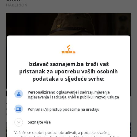
Izdavač saznajem.ba traži vaš
pristanak za upotrebu vaših osobnih
podataka u sljedeće svrhe:
Personalizirano oglašavanje i sadržaj, mjerenje
oglašavanja i sadržaja, uvidi u publiku i razvoj usluga
Pohrana i/ili pristup podacima na uređaju
Saznajte više
Vaši će se osobni podaci obrađivati, a podatke s vašeg