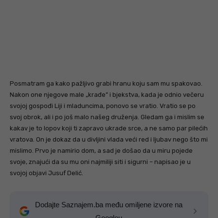
Posmatram ga kako pažljivo grabi hranu koju sam mu spakovao.
Nakon one njegove male „krađe” i bjekstva, kada je odnio večeru
svojoj gospođi Liji i mladuncima, ponovo se vratio. Vratio se po
svoj obrok, ali i po još malo našeg druženja. Gledam ga i mislim se
kakav je to lopov koji ti zapravo ukrade srce, a ne samo par pilećih
vratova. On je dokaz da u divljini vlada veći red i ljubav nego što mi
mislimo. Prvo je namirio dom, a sad je došao da u miru pojede
svoje, znajući da su mu oni najmiliji siti i sigurni – napisao je u
svojoj objavi Jusuf Delić.
Dodajte Saznajem.ba među omiljene izvore na
Googleu