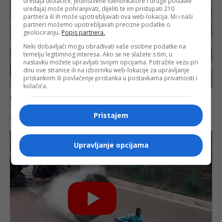
uređaja (kolačiće, jedinstvene identifikatore i druge podatke
uređaja) može pohranjivati, dijeliti te im pristupati 210
partnera ili ih može upotrebljavati ova web-lokacija. Mi i naši
partneri možemo upotrebljavati precizne podatke o
geolociranju.
Popis partnera.
Neki dobavljači mogu obrađivati vaše osobne podatke na
temelju legitimnog interesa. Ako se ne slažete s tim, u
nastavku možete upravljati svojim opcijama. Potražite vezu pri
dnu ove stranice ili na izborniku web-lokacije za upravljanje
pristankom ili povlačenje pristanka u postavkama privatnosti i
kolačića.
Pristajem
Upravljanje opcijama