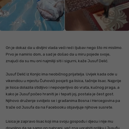
On je dokaz da u divljini vlada veći red i ljubav nego što mi mislimo.
Prvo je namirio dom, a sad je došao da u miru pojede svoje,
znajući da su mu oni najmiliji siti i sigurni, kaže Jusuf Delić.
Jusuf Delić iz Konjic ima neobičnog prijatelja. Uvijek kada ode u
vikendicu u mjestu Čuhovići posjeti ga lisica, tačnije lisac. Najprije
je lisica dolazila stidljivo i nepovjerljivo do vrata, kućnog praga, a
kako je Jusuf počeo hraniti je i tepati joj, postala je čest gost.
Njihovo druženje svidjelo se i građanima Bosna i Hercegovina pa
traže od Jusufa da na Facebooku objavljuje njihove susrete.
Lisica je zapravo lisac koji ima svoju gospođu i djecu i nije mu
dovoljno da se samo on nahrani, već zna ugrabiti priliku i Jusufu