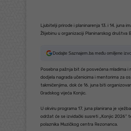
Ljubitelji prirode i planinarenja 13. i 14. juna
Žlijebinu u organizaciji Planinarskog društva 
Dodajte Saznajem.ba među omiljene izv
Posebna pažnja bit će posvećena mladima i n
dodjela nagrada učenicima i mentorima za os
takmičenjima, dok će 16. juna biti organizov
Gradskog vijeća Konjic.
U okviru programa 17. juna planirana je vježba
održat će se izviđački susreti „Konjic 2026“
polaznika Muzičkog centra Rezonanca.