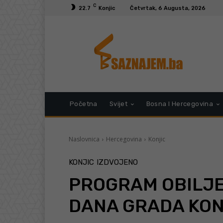
C
22.7
Konjic
Četvrtak, 6 Augusta, 2026
Početna
Svijet
Bosna I Hercegovina
Naslovnica
Hercegovina
Konjic
KONJIC
IZDVOJENO
PROGRAM OBILJE
DANA GRADA KON