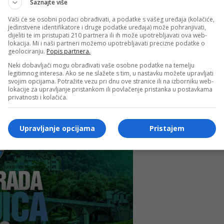
Saznajte više
a.
Vaši će se osobni podaci obrađivati, a podatke s vašeg uređaja (kolačiće,
jedinstvene identifikatore i druge podatke uređaja) može pohranjivati,
dijeliti te im pristupati 210 partnera ili ih može upotrebljavati ova web-
mocijom knjige
„Zavičajne razglednice“
, u organizaciji
lokacija. Mi i naši partneri možemo upotrebljavati precizne podatke o
geolociranju.
Popis partnera.
Neki dobavljači mogu obrađivati vaše osobne podatke na temelju
legitimnog interesa. Ako se ne slažete s tim, u nastavku možete upravljati
ovrstan sadržaj namijenjen svim generacijama,
svojim opcijama. Potražite vezu pri dnu ove stranice ili na izborniku web-
lokacije za upravljanje pristankom ili povlačenje pristanka u postavkama
adskih manifestacija koja kroz kulturu, sport,
privatnosti i kolačića.
voj Konjica.
Upravljanje opcijama
Pristajem