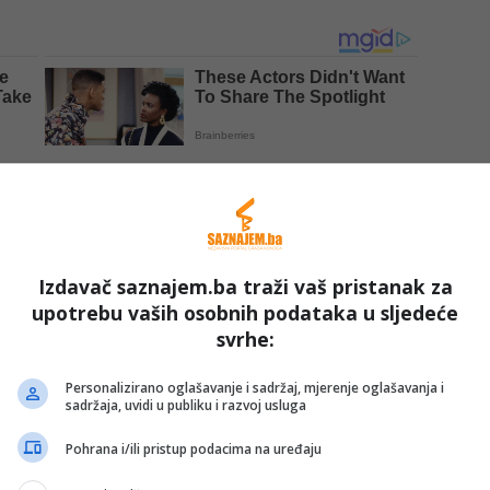
Izdavač saznajem.ba traži vaš pristanak za
upotrebu vaših osobnih podataka u sljedeće
u ovogodišnjem programu. Tokom 20. i 21. juna bit će
svrhe:
na u Lisčićima biti organizovan
Green Lake Triathlon
,
Personalizirano oglašavanje i sadržaj, mjerenje oglašavanja i
iz Bosne i Hercegovine i regiona.
sadržaja, uvidi u publiku i razvoj usluga
Pohrana i/ili pristup podacima na uređaju
ati u predstavama
„Copacabana“
Amaterskog pozorišta
ik ili ovo je predstava o Mujagi Komadini“
Narodnog