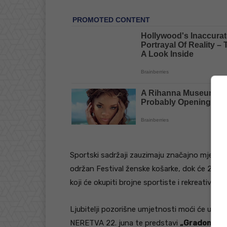
Sportski sadržaji zauzimaju značajno mjesto 
održan Festival ženske košarke, dok će 21. ju
koji će okupiti brojne sportiste i rekreativce 
Ljubitelji pozorišne umjetnosti moći će uživ
NERETVA 22. juna te predstavi
„Gradonačeln