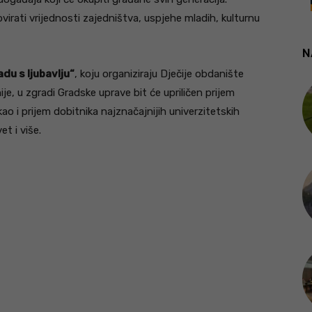
virati vrijednosti zajedništva, uspjehe mladih, kulturnu
N
du s ljubavlju“
, koju organiziraju Dječije obdanište
je, u zgradi Gradske uprave bit će upriličen prijem
kao i prijem dobitnika najznačajnijih univerzitetskih
t i više.