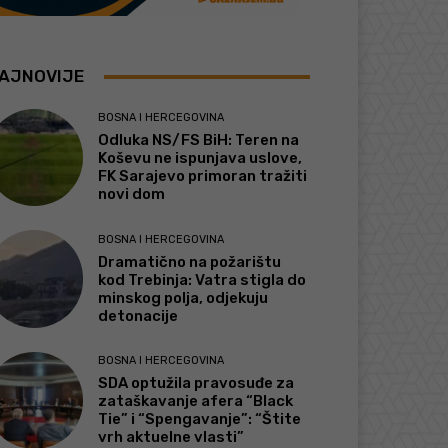
AJNOVIJE
BOSNA I HERCEGOVINA
Odluka NS/FS BiH: Teren na
Koševu ne ispunjava uslove,
FK Sarajevo primoran tražiti
novi dom
BOSNA I HERCEGOVINA
Dramatično na požarištu
kod Trebinja: Vatra stigla do
minskog polja, odjekuju
detonacije
BOSNA I HERCEGOVINA
SDA optužila pravosuđe za
zataškavanje afera “Black
Tie” i “Spengavanje”: “Štite
vrh aktuelne vlasti”