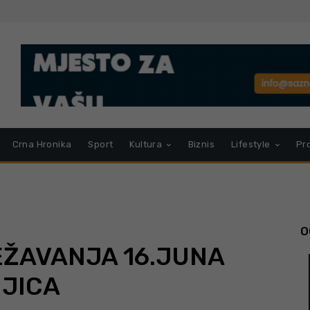
Crna Hronika
Sport
Kultura
Biznis
Lifestyle
Pr
O
ŽAVANJA 16.JUNA
JICA