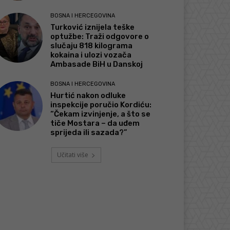
BOSNA I HERCEGOVINA
Turković iznijela teške
optužbe: Traži odgovore o
slučaju 818 kilograma
kokaina i ulozi vozača
Ambasade BiH u Danskoj
BOSNA I HERCEGOVINA
Hurtić nakon odluke
inspekcije poručio Kordiću:
“Čekam izvinjenje, a što se
tiče Mostara – da uđem
sprijeda ili sazada?”
Učitati više