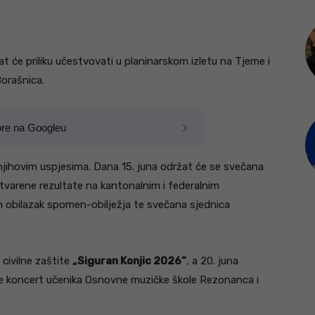
 imat će priliku učestvovati u planinarskom izletu na Tjeme i
Borašnica.
ore na Googleu
jihovim uspjesima. Dana 15. juna održat će se svečana
tvarene rezultate na kantonalnim i federalnim
an obilazak spomen-obilježja te svečana sjednica
 civilne zaštite
„Siguran Konjic 2026“
, a 20. juna
 te koncert učenika Osnovne muzičke škole Rezonanca i