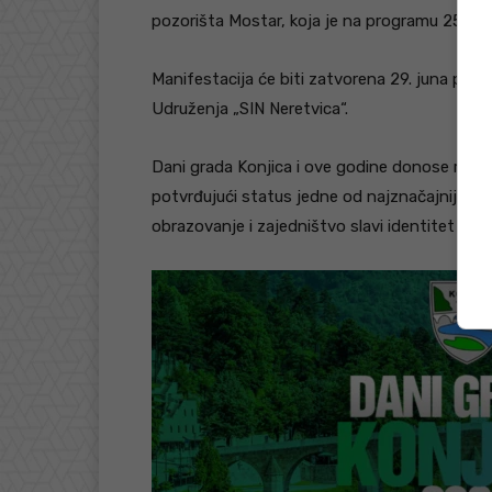
pozorišta Mostar, koja je na programu 25. jun
Manifestacija će biti zatvorena 29. juna pro
Udruženja „SIN Neretvica“.
Dani grada Konjica i ove godine donose razn
potvrđujući status jedne od najznačajnijih gr
obrazovanje i zajedništvo slavi identitet i raz