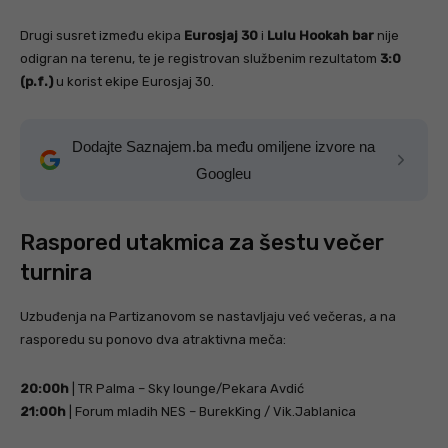
Drugi susret između ekipa
Eurosjaj 30
i
Lulu Hookah bar
nije
odigran na terenu, te je registrovan službenim rezultatom
3:0
(p.f.)
u korist ekipe Eurosjaj 30.
Dodajte Saznajem.ba među omiljene izvore na
Googleu
Raspored utakmica za šestu večer
turnira
Uzbuđenja na Partizanovom se nastavljaju već večeras, a na
rasporedu su ponovo dva atraktivna meča:
20:00h
| TR Palma – Sky lounge/Pekara Avdić
21:00h
| Forum mladih NES – BurekKing / Vik.Jablanica