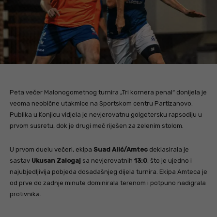
Peta večer Malonogometnog turnira „Tri kornera penal“ donijela je
veoma neobične utakmice na Sportskom centru Partizanovo.
Publika u Konjicu vidjela je nevjerovatnu golgetersku rapsodiju u
prvom susretu, dok je drugi meč riješen za zelenim stolom.
U prvom duelu večeri, ekipa
Suad Alić/Amtec
deklasirala je
sastav
Ukusan Zalogaj
sa nevjerovatnih
13:0
, što je ujedno i
najubjedljivija pobjeda dosadašnjeg dijela turnira. Ekipa Amteca je
od prve do zadnje minute dominirala terenom i potpuno nadigrala
protivnika.