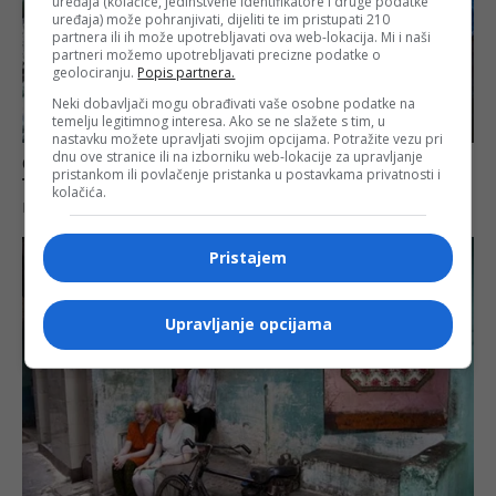
uređaja (kolačiće, jedinstvene identifikatore i druge podatke
uređaja) može pohranjivati, dijeliti te im pristupati 210
partnera ili ih može upotrebljavati ova web-lokacija. Mi i naši
partneri možemo upotrebljavati precizne podatke o
geolociranju.
Popis partnera.
Neki dobavljači mogu obrađivati vaše osobne podatke na
temelju legitimnog interesa. Ako se ne slažete s tim, u
nastavku možete upravljati svojim opcijama. Potražite vezu pri
dnu ove stranice ili na izborniku web-lokacije za upravljanje
pristankom ili povlačenje pristanka u postavkama privatnosti i
kolačića.
Pristajem
Upravljanje opcijama