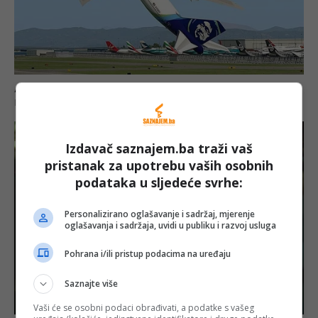
Izdavač saznajem.ba traži vaš
pristanak za upotrebu vaših osobnih
podataka u sljedeće svrhe:
Personalizirano oglašavanje i sadržaj, mjerenje
oglašavanja i sadržaja, uvidi u publiku i razvoj usluga
Pohrana i/ili pristup podacima na uređaju
Saznajte više
Vaši će se osobni podaci obrađivati, a podatke s vašeg