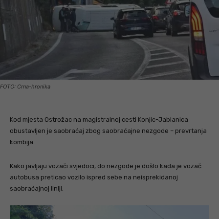
FOTO: Crna-hronika
Kod mjesta Ostrožac na magistralnoj cesti Konjic-Jablanica
obustavljen je saobraćaj zbog saobraćajne nezgode – prevrtanja
kombija.
Kako javljaju vozači svjedoci, do nezgode je došlo kada je vozač
autobusa preticao vozilo ispred sebe na neisprekidanoj
saobraćajnoj liniji.