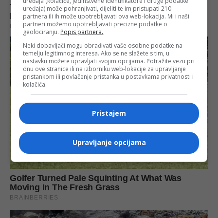
uređaja (kolačiće, jedinstvene identifikatore i druge podatke
uređaja) može pohranjivati, dijeliti te im pristupati 210
partnera ili ih može upotrebljavati ova web-lokacija. Mi i naši
partneri možemo upotrebljavati precizne podatke o
geolociranju.
Popis partnera.
Neki dobavljači mogu obrađivati vaše osobne podatke na
temelju legitimnog interesa. Ako se ne slažete s tim, u
nastavku možete upravljati svojim opcijama. Potražite vezu pri
dnu ove stranice ili na izborniku web-lokacije za upravljanje
pristankom ili povlačenje pristanka u postavkama privatnosti i
kolačića.
Pristajem
Upravljanje opcijama