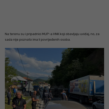
Na terenu su i pripadnici MUP-a HNK koji obavljaju uviđaj, no, za
sada nije poznato ima li povrijeđenih osoba.