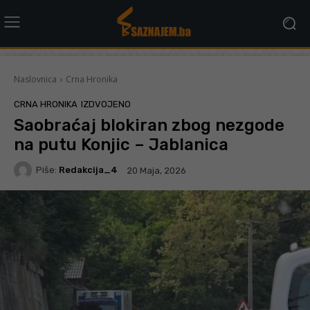
Naslovnica
Crna Hronika
CRNA HRONIKA
IZDVOJENO
Saobraćaj blokiran zbog nezgode
na putu Konjic – Jablanica
Piše:
Redakcija_4
20 Maja, 2026