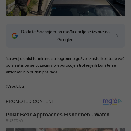
Dodajte Saznajem.ba među omiljene izvore na
Googleu
Na ovoj dionici formirane su i ogromne gužve i zastoj koji traje već
pola sata, pa se vozačima preporučuje strpljenje ili korištenje
alternativnih putnih pravaca.
(Vijesti.ba)