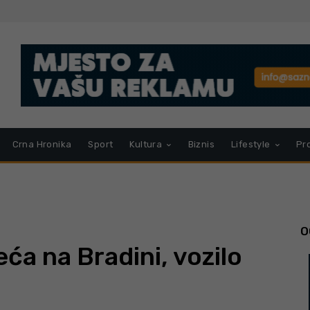
Crna Hronika
Sport
Kultura
Biznis
Lifestyle
Pr
O
ća na Bradini, vozilo