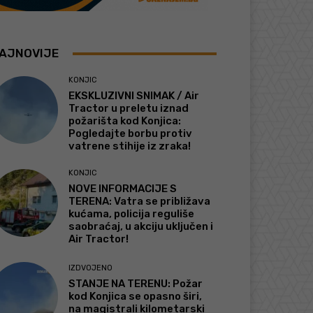
AJNOVIJE
KONJIC
EKSKLUZIVNI SNIMAK / Air
Tractor u preletu iznad
požarišta kod Konjica:
Pogledajte borbu protiv
vatrene stihije iz zraka!
KONJIC
NOVE INFORMACIJE S
TERENA: Vatra se približava
kućama, policija reguliše
saobraćaj, u akciju uključen i
Air Tractor!
IZDVOJENO
STANJE NA TERENU: Požar
kod Konjica se opasno širi,
na magistrali kilometarski