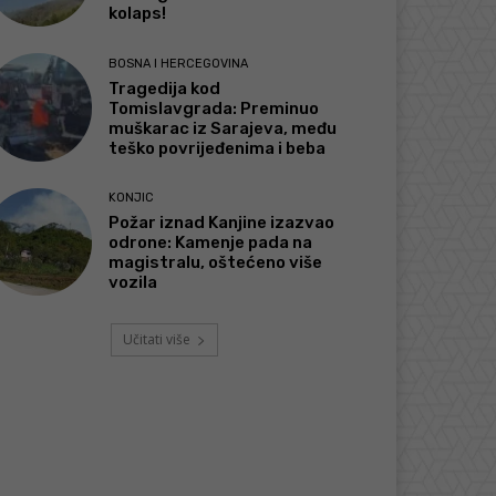
kolaps!
BOSNA I HERCEGOVINA
Tragedija kod
Tomislavgrada: Preminuo
muškarac iz Sarajeva, među
teško povrijeđenima i beba
KONJIC
Požar iznad Kanjine izazvao
odrone: Kamenje pada na
magistralu, oštećeno više
vozila
Učitati više