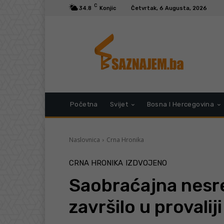
C
34.8
Konjic
Četvrtak, 6 Augusta, 2026
Početna
Svijet
Bosna I Hercegovina
Naslovnica
Crna Hronika
CRNA HRONIKA
IZDVOJENO
Saobraćajna nesre
završilo u provaliji