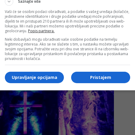
Saznajte više
Vaši će se osobni podaci obrađivati, a podatke s vašeg uređaja (kolačiće,
jedinstvene identifikatore i druge podatke uređaja) može pohranjivati,
dijeliti te im pristupati 210 partnera ili ih može upotrebljavati ova web-
lokacija. Mi i naši partneri možemo upotrebljavati precizne podatke o
geolociranju.
Popis partnera.
Neki dobavljači mogu obrađivati vaše osobne podatke na temelju
legitimnog interesa. Ako se ne slažete s tim, u nastavku možete upravljati
svojim opcijama. Potražite vezu pri dnu ove stranice ili na izborniku web-
lokacije za upravljanje pristankom ili povlačenje pristanka u postavkama
privatnosti i kolačića.
Upravljanje opcijama
Pristajem