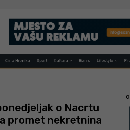
Crna Hronika
Sport
Kultura
Biznis
Lifestyle
Pr
O
onedjeljak o Nacrtu
na promet nekretnina