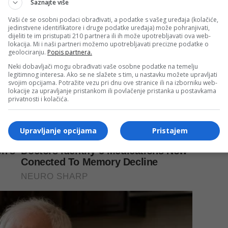
Saznajte više
Vaši će se osobni podaci obrađivati, a podatke s vašeg uređaja (kolačiće,
jedinstvene identifikatore i druge podatke uređaja) može pohranjivati,
dijeliti te im pristupati 210 partnera ili ih može upotrebljavati ova web-
lokacija. Mi i naši partneri možemo upotrebljavati precizne podatke o
geolociranju.
Popis partnera.
Neki dobavljači mogu obrađivati vaše osobne podatke na temelju
legitimnog interesa. Ako se ne slažete s tim, u nastavku možete upravljati
svojim opcijama. Potražite vezu pri dnu ove stranice ili na izborniku web-
lokacije za upravljanje pristankom ili povlačenje pristanka u postavkama
privatnosti i kolačića.
Upravljanje opcijama
Pristajem