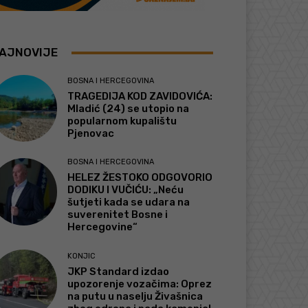
AJNOVIJE
BOSNA I HERCEGOVINA
TRAGEDIJA KOD ZAVIDOVIĆA:
Mladić (24) se utopio na
popularnom kupalištu
Pjenovac
BOSNA I HERCEGOVINA
HELEZ ŽESTOKO ODGOVORIO
DODIKU I VUČIĆU: „Neću
šutjeti kada se udara na
suverenitet Bosne i
Hercegovine“
KONJIC
JKP Standard izdao
upozorenje vozačima: Oprez
na putu u naselju Živašnica