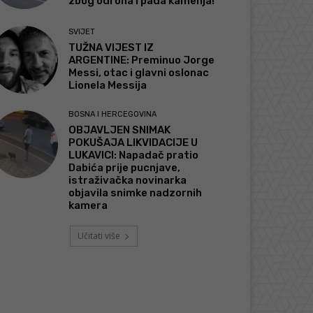
zbog odrona i pada kamenja!
SVIJET
TUŽNA VIJEST IZ
ARGENTINE: Preminuo Jorge
Messi, otac i glavni oslonac
Lionela Messija
BOSNA I HERCEGOVINA
OBJAVLJEN SNIMAK
POKUŠAJA LIKVIDACIJE U
LUKAVICI: Napadač pratio
Dabića prije pucnjave,
istraživačka novinarka
objavila snimke nadzornih
kamera
Učitati više